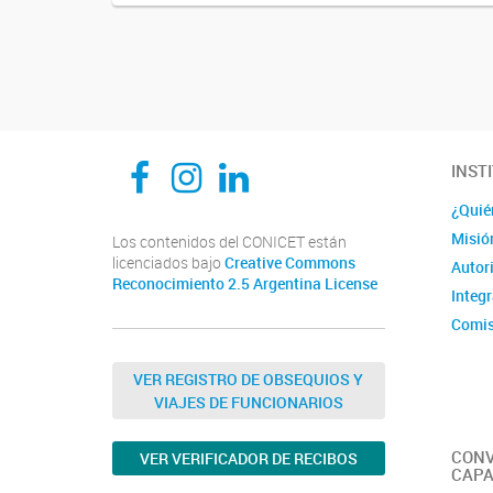
Navegador de artículos
CEDIE, Centro de Investigaciones Endocrinológicas Dr. César Bergadá
CEDIE, Centro de Investigaciones Endocrinológicas Dr. César Bergadá
CEDIE, Centro de Investigaciones Endocrinológicas Dr. César Bergadá
INST
¿Quié
Misió
Los contenidos del CONICET están
licenciados bajo
Creative Commons
Autor
Reconocimiento 2.5 Argentina License
Integ
Comis
Comit
VER REGISTRO DE OBSEQUIOS Y
VIAJES DE FUNCIONARIOS
CONV
VER VERIFICADOR DE RECIBOS
CAPA