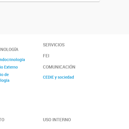
SERVICIOS
INOLOGÍA
FEI
Endocrinología
COMUNICACIÓN
io Externo
io de
CEDIE y sociedad
logía
TO
USO INTERNO