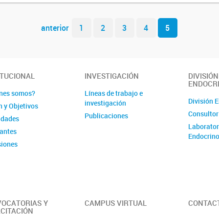
anterior
1
2
3
4
5
ITUCIONAL
INVESTIGACIÓN
DIVISIÓN
ENDOCR
nes somos?
Líneas de trabajo e
División 
investigación
n y Objetivos
Consultor
Publicaciones
idades
Laborator
rantes
Endocrino
iones
é de Evaluación
OCATORIAS Y
CAMPUS VIRTUAL
CONTAC
CITACIÓN