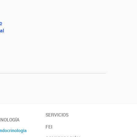
o
al
SERVICIOS
INOLOGÍA
FEI
Endocrinología