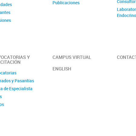
Consultor
Publicaciones
idades
Laborator
rantes
Endocrino
iones
é de Evaluación
OCATORIAS Y
CAMPUS VIRTUAL
CONTAC
CITACIÓN
ENGLISH
catorias
rados y Pasantías
a de Especialista
s
os