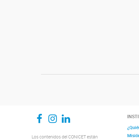
CEDIE, Centro de Investigaciones Endocrinológicas Dr. César Bergadá
CEDIE, Centro de Investigaciones Endocrinológicas Dr. César Bergadá
CEDIE, Centro de Investigaciones Endocrinológicas Dr. César Bergadá
INST
¿Quié
Misió
Los contenidos del CONICET están