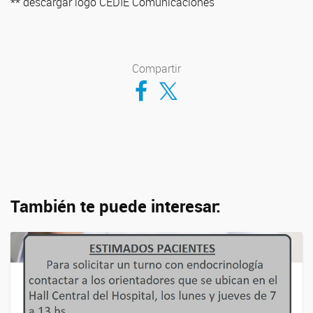
** descargar logo CEDIE Comunicaciones
Compartir
Compartir en Facebook
Compartir en Twitter
También te puede interesar: