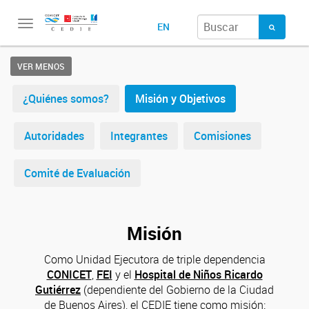
Toggle
EN
navigation
VER MENOS
¿Quiénes somos?
Misión y Objetivos
Autoridades
Integrantes
Comisiones
Comité de Evaluación
Misión
Como Unidad Ejecutora de triple dependencia
CONICET
,
FEI
y el
Hospital de Niños Ricardo
Gutiérrez
(dependiente del Gobierno de la Ciudad
de Buenos Aires), el CEDIE tiene como misión: