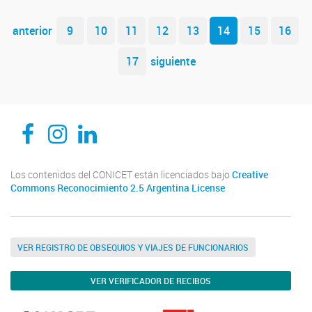
Navegador de artículos
anterior
9
10
11
12
13
14
15
16
17
siguiente
CEDIE, Centro de Investigaciones Endocrinológicas Dr. César Bergadá
CEDIE, Centro de Investigaciones Endocrinológicas Dr. César Bergadá
CEDIE, Centro de Investigaciones Endocrinológicas Dr. César Bergadá
Los contenidos del CONICET están licenciados bajo
Creative
Commons Reconocimiento 2.5 Argentina License
VER REGISTRO DE OBSEQUIOS Y VIAJES DE FUNCIONARIOS
VER VERIFICADOR DE RECIBOS