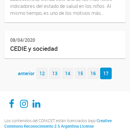
indicadores del estado de salud en los niños. Al
mismo tiempo, es uno de los motivos más...
08/04/2020
CEDIE y sociedad
Navegador de artículos
anterior
12
13
14
15
16
17
CEDIE, Centro de Investigaciones Endocrinológicas Dr. César Bergadá
CEDIE, Centro de Investigaciones Endocrinológicas Dr. César Bergadá
CEDIE, Centro de Investigaciones Endocrinológicas Dr. César Bergadá
Los contenidos del CONICET están licenciados bajo
Creative
Commons Reconocimiento 2.5 Argentina License