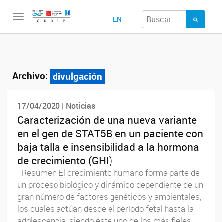
Toggle
EN
navigation
Archivo:
divulgación
17/04/2020 | Noticias
Caracterización de una nueva variante
en el gen de STAT5B en un paciente con
baja talla e insensibilidad a la hormona
de crecimiento (GHI)
Resumen El crecimiento humano forma parte de
un proceso biológico y dinámico dependiente de un
gran número de factores genéticos y ambientales,
los cuales actúan desde el período fetal hasta la
adolescencia, siendo éste uno de los más fieles