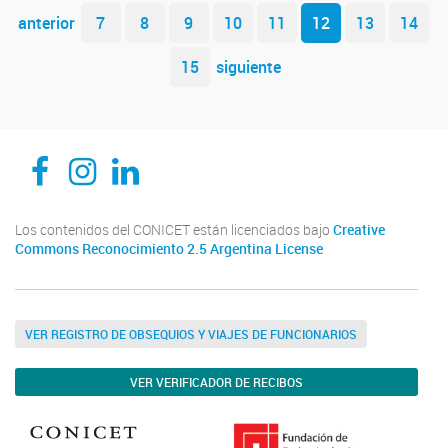
Navegador de artículos
anterior
7
8
9
10
11
12
13
14
15
siguiente
CEDIE, Centro de Investigaciones Endocrinológicas Dr. César Bergadá
CEDIE, Centro de Investigaciones Endocrinológicas Dr. César Bergadá
CEDIE, Centro de Investigaciones Endocrinológicas Dr. César Bergadá
Los contenidos del CONICET están licenciados bajo
Creative
Commons Reconocimiento 2.5 Argentina License
VER REGISTRO DE OBSEQUIOS Y VIAJES DE FUNCIONARIOS
VER VERIFICADOR DE RECIBOS