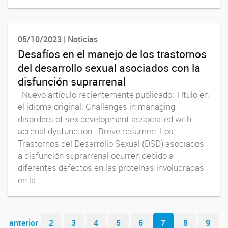
05/10/2023 | Noticias
Desafíos en el manejo de los trastornos
del desarrollo sexual asociados con la
disfunción suprarrenal
Nuevo artículo recientemente publicado: Título en
el idioma original: Challenges in managing
disorders of sex development associated with
adrenal dysfunction Breve resumen: Los
Trastornos del Desarrollo Sexual (DSD) asociados
a disfunción suprarrenal ocurren debido a
diferentes defectos en las proteínas involucradas
en la...
Navegador de artículos
anterior
2
3
4
5
6
7
8
9