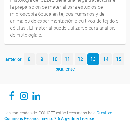
Histología del CEDIE tiene una larga trayectoria en
la preparación de material para estudios de
microscopía óptica en tejidos humanos y de
animales de experimentación o cultivos de tejido o
células . El material puede utilizarse para análisis
de histología e...
Navegador de artículos
anterior
8
9
10
11
12
13
14
15
siguiente
CEDIE, Centro de Investigaciones Endocrinológicas Dr. César Bergadá
CEDIE, Centro de Investigaciones Endocrinológicas Dr. César Bergadá
CEDIE, Centro de Investigaciones Endocrinológicas Dr. César Bergadá
Los contenidos del CONICET están licenciados bajo
Creative
Commons Reconocimiento 2.5 Argentina License