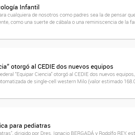
logía Infantil
ra cualquiera de nosotros como padres sea la de pensar que
e, como una suerte de cábala o una reminiscencia de la fanta
cia” otorgó al CEDIE dos nuevos equipos
eral “Equipar Ciencia” otorgó al CEDIE dos nuevos equipos, 
omatizada de single-cell western Milo (valor estimado 168.
tica para pediatras
atras", dirigido por Dres. Ignacio BERGADÁ y Rodolfo REY, e