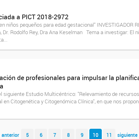
ociada a PICT 2018-2972
en niños pequeños para edad gestacional" INVESTIGADOR 
r. Rodolfo Rey, Dra Ana Keselman Tema a investigar: El ni
a...
ación de profesionales para impulsar la planifi
ca
siguiente Estudio Multicéntrico: "Relevamiento de recursos 
al en Citogenética y Citogenómica Clínica", en que nos prop
anterior
5
6
7
8
9
10
11
siguiente