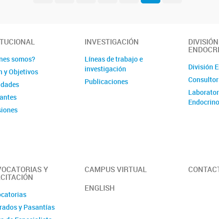
ITUCIONAL
INVESTIGACIÓN
DIVISIÓN
ENDOCR
nes somos?
Líneas de trabajo e
División 
investigación
n y Objetivos
Consultor
Publicaciones
idades
Laborator
rantes
Endocrino
iones
é de Evaluación
OCATORIAS Y
CAMPUS VIRTUAL
CONTAC
CITACIÓN
ENGLISH
catorias
rados y Pasantías