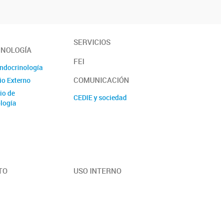
SERVICIOS
INOLOGÍA
FEI
Endocrinología
COMUNICACIÓN
io Externo
io de
CEDIE y sociedad
logía
TO
USO INTERNO