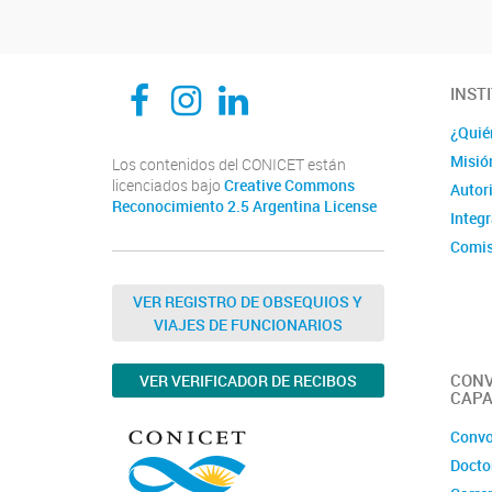
CEDIE, Centro de Investigaciones Endocrinológicas Dr. César Bergadá
CEDIE, Centro de Investigaciones Endocrinológicas Dr. César Bergadá
CEDIE, Centro de Investigaciones Endocrinológicas Dr. César Bergadá
INST
¿Quié
Misió
Los contenidos del CONICET están
licenciados bajo
Creative Commons
Autor
Reconocimiento 2.5 Argentina License
Integ
Comis
Comit
VER REGISTRO DE OBSEQUIOS Y
VIAJES DE FUNCIONARIOS
CONV
VER VERIFICADOR DE RECIBOS
CAPA
Convo
Docto