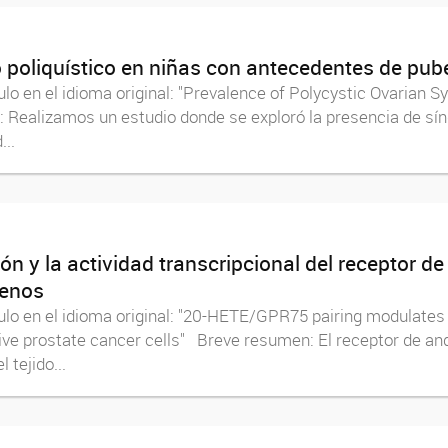
 poliquístico en niñas con antecedentes de pube
lo en el idioma original: "Prevalence of Polycystic Ovarian Sy
 Realizamos un estudio donde se exploró la presencia de sín
..
 y la actividad transcripcional del receptor d
genos
ulo en el idioma original: "20-HETE/GPR75 pairing modulates t
ive prostate cancer cells" Breve resumen: El receptor de an
 tejido...