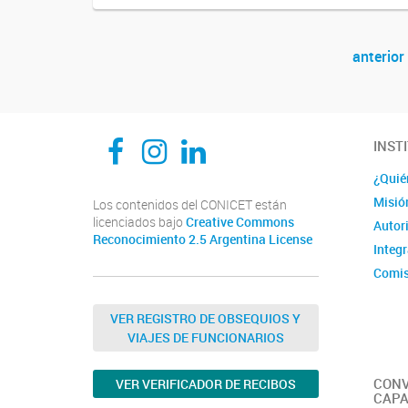
anterior
Navegador de artículos
CEDIE, Centro de Investigaciones Endocrinológicas Dr. César Bergadá
CEDIE, Centro de Investigaciones Endocrinológicas Dr. César Bergadá
CEDIE, Centro de Investigaciones Endocrinológicas Dr. César Bergadá
INST
¿Quié
Misió
Los contenidos del CONICET están
licenciados bajo
Creative Commons
Autor
Reconocimiento 2.5 Argentina License
Integ
Comis
Comit
VER REGISTRO DE OBSEQUIOS Y
VIAJES DE FUNCIONARIOS
CONV
VER VERIFICADOR DE RECIBOS
CAPA