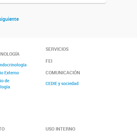
siguiente
SERVICIOS
INOLOGÍA
FEI
Endocrinología
COMUNICACIÓN
io Externo
io de
CEDIE y sociedad
logía
TO
USO INTERNO