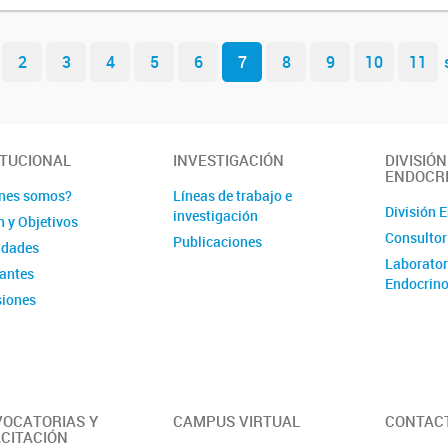
2
3
4
5
6
7
8
9
10
11
ITUCIONAL
INVESTIGACIÓN
DIVISIÓN
ENDOCR
nes somos?
Líneas de trabajo e
División 
investigación
n y Objetivos
Consultor
Publicaciones
idades
Laborator
rantes
Endocrino
iones
é de Evaluación
OCATORIAS Y
CAMPUS VIRTUAL
CONTAC
CITACIÓN