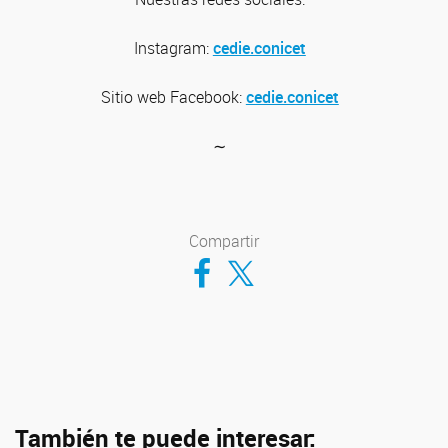
Instagram:
cedie.conicet
Sitio web
Facebook:
cedie.conicet
∼
Compartir
Compartir en Facebook
Compartir en Twitter
También te puede interesar: