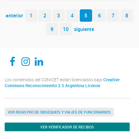
Navegador de artículos
anterior
1
2
3
4
5
6
7
8
9
10
siguiente
CEDIE, Centro de Investigaciones Endocrinológicas Dr. César Bergadá
CEDIE, Centro de Investigaciones Endocrinológicas Dr. César Bergadá
CEDIE, Centro de Investigaciones Endocrinológicas Dr. César Bergadá
Los contenidos del CONICET están licenciados bajo
Creative
Commons Reconocimiento 2.5 Argentina License
VER REGISTRO DE OBSEQUIOS Y VIAJES DE FUNCIONARIOS
VER VERIFICADOR DE RECIBOS