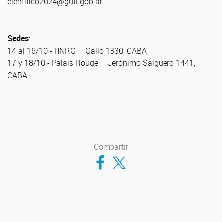
cientifico2024@guti.gob.ar
Sedes
:
14 al 16/10 - HNRG – Gallo 1330, CABA
17 y 18/10 - Palais Rouge – Jerónimo Salguero 1441,
CABA
Compartir
Compartir en Facebook
Compartir en Twitter