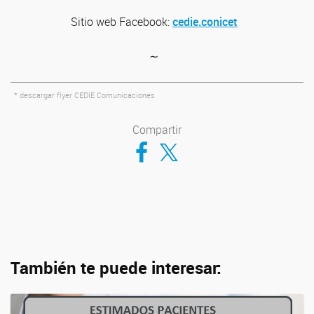
Sitio web
Facebook:
cedie.conicet
∼
* descargar flyer CEDIE Comunicaciones
Compartir
Compartir en Facebook
Compartir en Twitter
También te puede interesar: