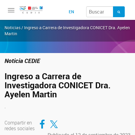
Toggle
EN
navigation
Noticias / Ingreso a Carrera de Investigadora CONICET Dra. Ayelen
Martin
Noticia CEDIE
Ingreso a Carrera de
Investigadora CONICET Dra.
Ayelen Martin
.
Compartir en Facebook
Compartir en Twitter
Compartir en
redes sociales