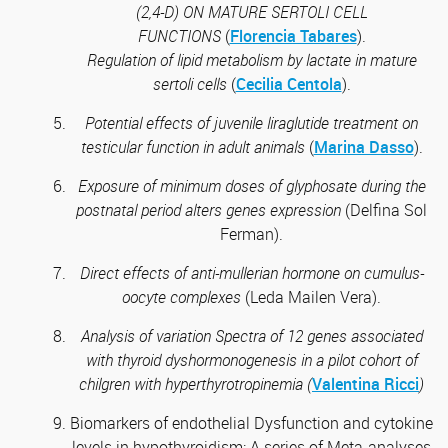
(2,4-D) ON MATURE SERTOLI CELL
FUNCTIONS
(
Florencia Tabares
).
Regulation of lipid metabolism by lactate in mature
sertoli cells
(
Cecilia Centola
).
Potential effects of juvenile liraglutide treatment on
testicular function in adult animals
(
Marina Dasso
).
Exposure of minimum doses of glyphosate during the
postnatal period alters genes expression
(Delfina Sol
Ferman).
Direct effects of anti-mullerian hormone on cumulus-
oocyte complexes
(Leda Mailen Vera).
Analysis of variation Spectra of 12 genes associated
with thyroid dyshormonogenesis in a pilot cohort of
chilgren with hyperthyrotropinemia (
Valentina Ricci
)
Biomarkers of endothelial Dysfunction and cytokine
levels in hypothyroidism: A series of Meta-analyses