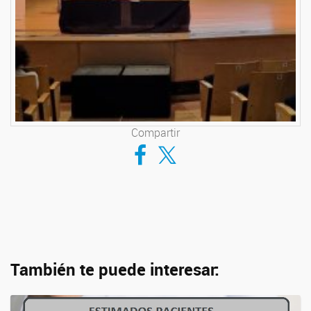
Compartir
Compartir en Facebook
Compartir en Twitter
También te puede interesar: