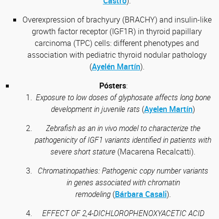
Castro
).
Overexpression of brachyury (BRACHY) and insulin-like
growth factor receptor (IGF1R) in thyroid papillary
carcinoma (TPC) cells: different phenotypes and
association with pediatric thyroid nodular pathology
(
Ayelén Martín
).
Pósters
:
Exposure to low doses of glyphosate affects long bone
development in juvenile rats
(
Ayelen Martín
)
Zebrafish as an in vivo model to characterize the
pathogenicity of IGF1 variants identified in patients with
severe short stature
(Macarena Recalcatti).
Chromatinopathies: Pathogenic copy number variants
in genes associated with chromatin
remodeling
(
Bárbara Casali
).
EFFECT OF 2,4-DICHLOROPHENOXYACETIC ACID