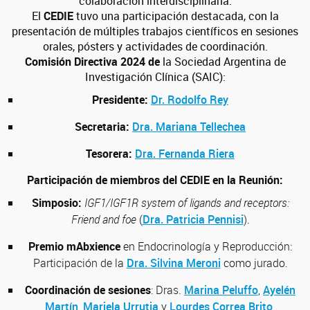
colaboración interdisciplinaria.
El
CEDIE
tuvo una participación destacada, con la
presentación de múltiples trabajos científicos en sesiones
orales, pósters y actividades de coordinación.
Comisión Directiva 2024 de
la Sociedad Argentina de
Investigación Clínica (SAIC):
Presidente:
Dr. Rodolfo Rey
Secretaria:
Dra. Mariana Tellechea
Tesorera:
Dra. Fernanda Riera
Participación de miembros del CEDIE en la Reunión:
Simposio:
IGF1/IGF1R system of ligands and receptors:
Friend and foe
(
Dra. Patricia Pennisi
).
Premio mAbxience
en Endocrinología y Reproducción:
Participación de la
Dra. Silvina Meroni
como jurado.
Coordinación de sesiones
: Dras.
Marina Peluffo
,
Ayelén
Martín
,
Mariela Urrutia
y
Lourdes Correa Brito
.