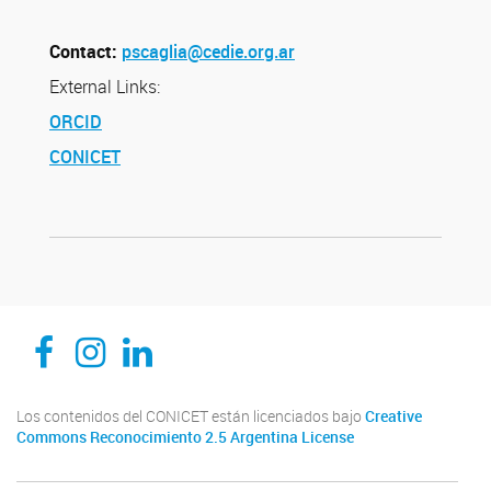
Contact:
pscaglia@cedie.org.ar
External Links:
ORCID
CONICET
CEDIE, Centro de Investigaciones Endocrinológicas Dr. César Bergadá
CEDIE, Centro de Investigaciones Endocrinológicas Dr. César Bergadá
CEDIE, Centro de Investigaciones Endocrinológicas Dr. César Bergadá
Los contenidos del CONICET están licenciados bajo
Creative
Commons Reconocimiento 2.5 Argentina License