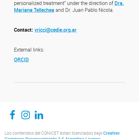
personalized treatment” under the direction of
Dra.
Mariana Tellechea
and Dr. Juan Pablo Nicola.
Contact:
vricci@cedie.org.ar
External links:
ORCID
CEDIE, Centro de Investigaciones Endocrinológicas Dr. César Bergadá
CEDIE, Centro de Investigaciones Endocrinológicas Dr. César Bergadá
CEDIE, Centro de Investigaciones Endocrinológicas Dr. César Bergadá
Los contenidos del CONICET están licenciados bajo
Creative