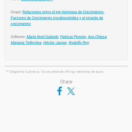
Grupo:
Relaciones entre el eje Hormona de Crecimiento-
Factores de Crecimiento Insulinosímiles y el retardo de
crecimiento
Editores:
Maria Noel Galardo
,
Patricia Pennisi
,
Ana Chiesa
,
Mariana Tellechea
,
Héctor Jasper
,
Rodolfo Rey
.
** Diagrama ilustrativo. No se pretende infringir derechos de autor.
Share
Compartir en Facebook
Compartir en Twitter