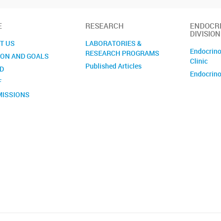
E
RESEARCH
ENDOCR
DIVISION
T US
LABORATORIES &
Endocrino
RESEARCH PROGRAMS
ION AND GOALS
Clinic
Published Articles
D
Endocrino
F
ISSIONS