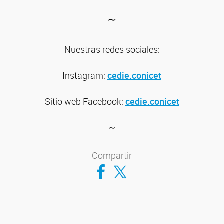
∼
Nuestras redes sociales:
Instagram:
cedie.conicet
Sitio web
Facebook:
cedie.conicet
∼
Compartir
Compartir en Facebook
Compartir en Twitter