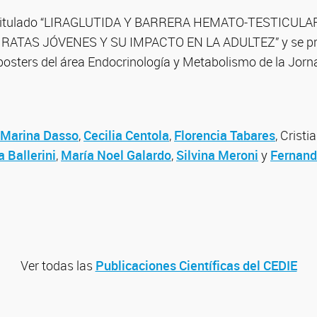
ue titulado “LIRAGLUTIDA Y BARRERA HEMATO-TESTICULA
ATAS JÓVENES Y SU IMPACTO EN LA ADULTEZ” y se pres
posters del área Endocrinología y Metabolismo de la Jorn
Marina Dasso
,
Cecilia Centola
,
Florencia Tabares
, Crist
a Ballerini
,
María Noel Galardo
,
Silvina Meroni
y
Fernand
Ver todas las
Publicaciones Científicas del CEDIE