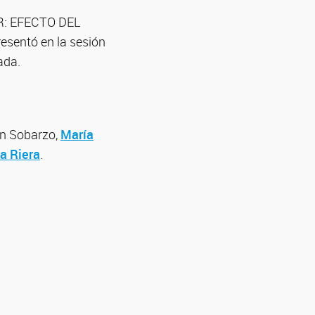
R: EFECTO DEL
entó en la sesión
ada.
ian Sobarzo,
María
a Riera
.