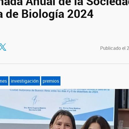
nada Anual de la Socieda
a de Biología 2024
tir en Facebook
ompartir en Twitter
Publicado el 
nes
investigación
premios