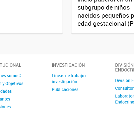
subgrupo de niños
nacidos pequeños 
edad gestacional (
ITUCIONAL
INVESTIGACIÓN
DIVISIÓN
ENDOCR
nes somos?
Líneas de trabajo e
División 
investigación
n y Objetivos
Consultor
Publicaciones
idades
Laborator
rantes
Endocrino
iones
é de Evaluación