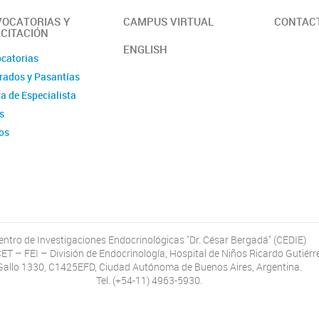
OCATORIAS Y
CAMPUS VIRTUAL
CONTAC
CITACIÓN
ENGLISH
catorias
rados y Pasantías
a de Especialista
s
os
entro de Investigaciones Endocrinológicas "Dr. César Bergadá" (CEDIE)
T – FEI – División de Endocrinología, Hospital de Niños Ricardo Gutiérr
Gallo 1330, C1425EFD, Ciudad Autónoma de Buenos Aires, Argentina.
Tel. (+54-11) 4963-5930.