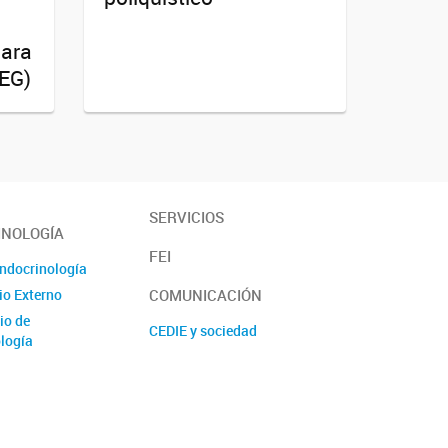
para
PEG)
SERVICIOS
INOLOGÍA
FEI
Endocrinología
COMUNICACIÓN
io Externo
io de
CEDIE y sociedad
logía