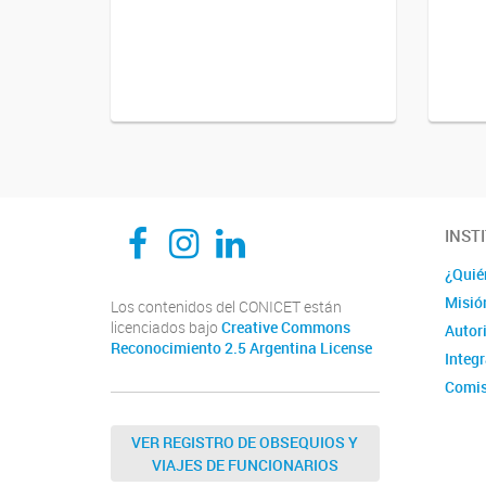
CEDIE, Centro de Investigaciones Endocrinológicas Dr. César Bergadá
CEDIE, Centro de Investigaciones Endocrinológicas Dr. César Bergadá
CEDIE, Centro de Investigaciones Endocrinológicas Dr. César Bergadá
INST
¿Quié
Misió
Los contenidos del CONICET están
licenciados bajo
Creative Commons
Autor
Reconocimiento 2.5 Argentina License
Integ
Comis
Comit
VER REGISTRO DE OBSEQUIOS Y
VIAJES DE FUNCIONARIOS