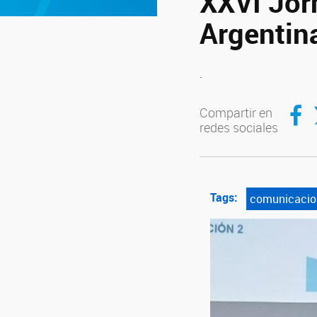
XXVI Jor
Argentin
.
Compar
C
Compartir en
redes sociales
Tags:
comunicacio