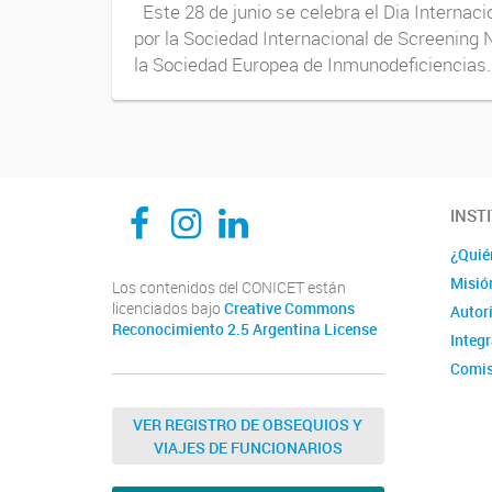
Este 28 de junio se celebra el Dia Internaci
por la Sociedad Internacional de Screening 
la Sociedad Europea de Inmunodeficiencias..
CEDIE, Centro de Investigaciones Endocrinológicas Dr. César Bergadá
CEDIE, Centro de Investigaciones Endocrinológicas Dr. César Bergadá
CEDIE, Centro de Investigaciones Endocrinológicas Dr. César Bergadá
INST
¿Quié
Misió
Los contenidos del CONICET están
licenciados bajo
Creative Commons
Autor
Reconocimiento 2.5 Argentina License
Integ
Comis
Comit
VER REGISTRO DE OBSEQUIOS Y
VIAJES DE FUNCIONARIOS