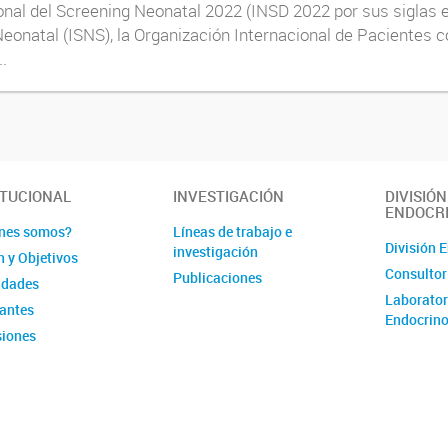
onal del Screening Neonatal 2022 (INSD 2022 por sus siglas en
Neonatal (ISNS), la Organización Internacional de Pacientes 
.
ITUCIONAL
INVESTIGACIÓN
DIVISIÓN
ENDOCR
nes somos?
Líneas de trabajo e
División 
investigación
n y Objetivos
Consultor
Publicaciones
idades
Laborator
rantes
Endocrino
iones
é de Evaluación