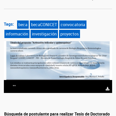
Tags:
beca
becaCONICET
convocatoria
información
investigación
proyectos
**
Búsqueda de postulante para realizar Tesis de Doctorado