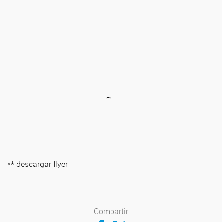
∼
** descargar flyer
Compartir
Compartir en Facebook
Compartir en Twitter