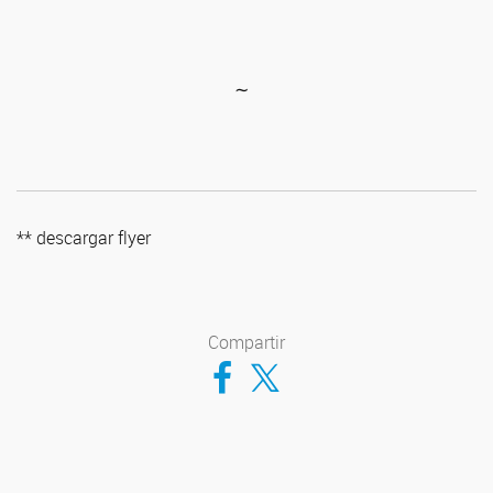
∼
** descargar flyer
Compartir
Compartir en Facebook
Compartir en Twitter