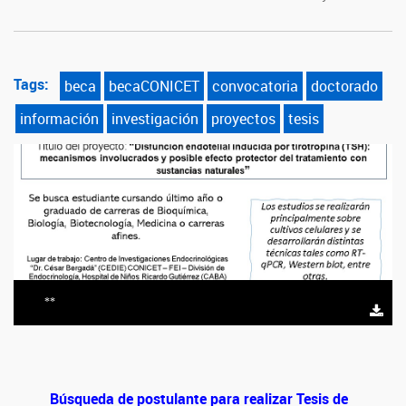
Tags:
beca
becaCONICET
convocatoria
doctorado
información
investigación
proyectos
tesis
**
Búsqueda de postulante para realizar Tesis de