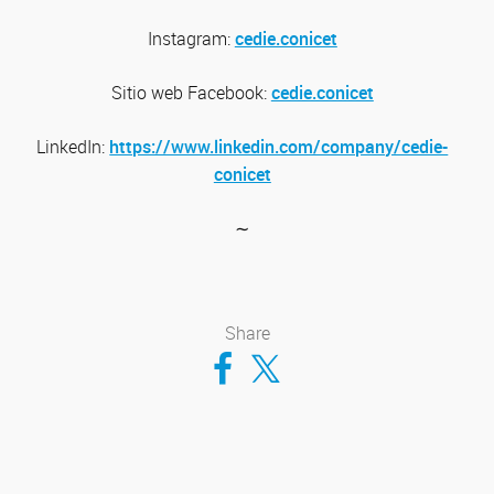
Instagram:
cedie.conicet
Sitio web
Facebook:
cedie.conicet
LinkedIn:
https://www.linkedin.com/company/cedie-
conicet
∼
Share
Compartir en Facebook
Compartir en Twitter