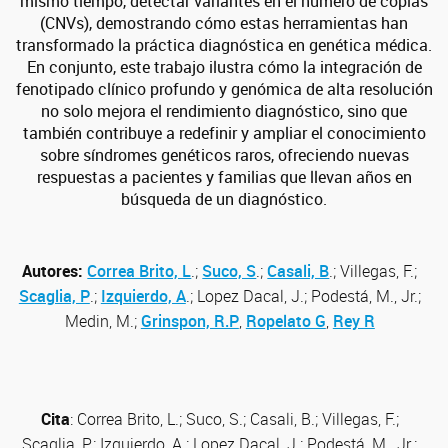
mismo tiempo, detectar variantes en el número de copias
(CNVs), demostrando cómo estas herramientas han
transformado la práctica diagnóstica en genética médica.
En conjunto, este trabajo ilustra cómo la integración de
fenotipado clínico profundo y genómica de alta resolución
no solo mejora el rendimiento diagnóstico, sino que
también contribuye a redefinir y ampliar el conocimiento
sobre síndromes genéticos raros, ofreciendo nuevas
respuestas a pacientes y familias que llevan años en
búsqueda de un diagnóstico.
Autores:
Correa Brito, L
.;
Suco, S
.;
Casali, B
.; Villegas, F.;
Scaglia, P
.;
Izquierdo, A
.; Lopez Dacal, J.; Podestá, M., Jr.;
Medin, M.;
Grinspon, R.P
,
Ropelato G
,
Rey R
Cita
:
Correa Brito, L.; Suco, S.; Casali, B.; Villegas, F.;
Scaglia, P.; Izquierdo, A.; Lopez Dacal, J.; Podestá, M., Jr.;