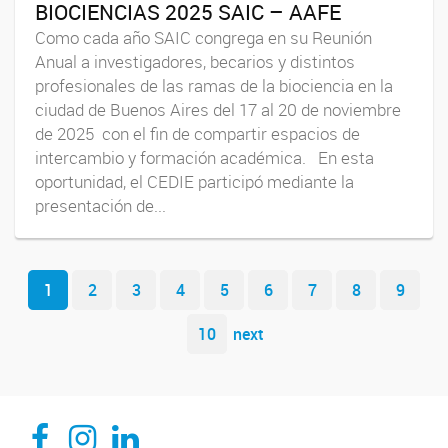
BIOCIENCIAS 2025 SAIC – AAFE
Como cada año SAIC congrega en su Reunión
Anual a investigadores, becarios y distintos
profesionales de las ramas de la biociencia en la
ciudad de Buenos Aires del 17 al 20 de noviembre
de 2025 con el fin de compartir espacios de
intercambio y formación académica. En esta
oportunidad, el CEDIE participó mediante la
presentación de...
Navegador de artículos
1
2
3
4
5
6
7
8
9
10
next
CEDIE, Centro de Investigaciones Endocrinológicas Dr. César Bergadá
CEDIE, Centro de Investigaciones Endocrinológicas Dr. César Bergadá
CEDIE, Centro de Investigaciones Endocrinológicas Dr. César Bergadá