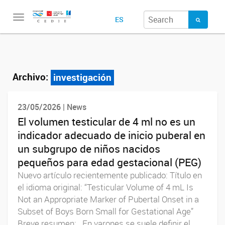
Toggle
ES
navigation
Archivo:
investigación
23/05/2026 | News
El volumen testicular de 4 ml no es un
indicador adecuado de inicio puberal en
un subgrupo de niños nacidos
pequeños para edad gestacional (PEG)
Nuevo artículo recientemente publicado: Título en
el idioma original: “Testicular Volume of 4 mL Is
Not an Appropriate Marker of Pubertal Onset in a
Subset of Boys Born Small for Gestational Age”
Breve resumen: En varones se suele definir el