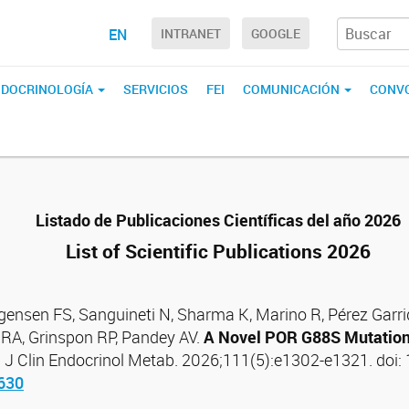
EN
INTRANET
GOOGLE
ENDOCRINOLOGÍA
SERVICIOS
FEI
COMUNICACIÓN
CONVO
Listado de Publicaciones Científicas del año 2026
List of Scientific Publications 2026
nsen FS, Sanguineti N, Sharma K, Marino R, Pérez Garrido 
 RA, Grinspon RP, Pandey AV.
A Novel POR G88S Mutation
. J Clin Endocrinol Metab. 2026;111(5):e1302-e1321. doi
f630