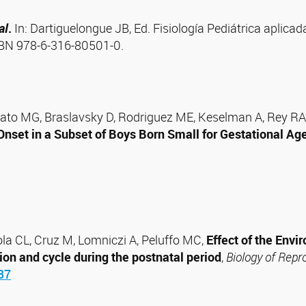
al
.
In: Dartiguelongue JB, Ed. Fisiología Pediátrica aplicada 
SBN
978-6-316-80501-0
.
elato MG, Braslavsky D, Rodriguez ME, Keselman A, Rey RA
Onset in a Subset of Boys Born Small for Gestational Age
la CL, Cruz M, Lomniczi A, Peluffo MC,
Effect of the Env
ion and cycle during the postnatal period
,
Biology of Repr
37