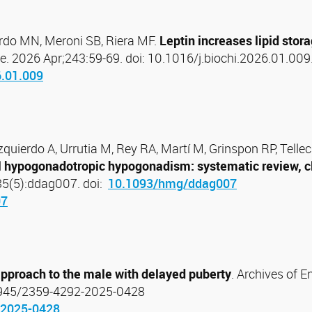
rdo MN, Meroni SB, Riera MF.
Leptin increases lipid stora
ie. 2026 Apr;243:59-69. doi: 10.1016/j.biochi.2026.01.0
6.01.009
Izquierdo A, Urrutia M, Rey RA, Martí M, Grinspon RP, Tell
l hypogonadotropic hypogonadism: systematic review, cl
5(5):ddag007. doi:
10.1093/hmg/ddag007
07
approach to the male with delayed puberty
. Archives of 
.20945/2359-4292-2025-0428
-2025-0428