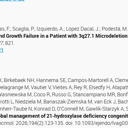
gas, F.; Scaglia, P.; Izquierdo, A.; Lopez Dacal, J.; Podestá, M.
d Growth Failure in a Patient with 3q27.1 Microdeletion
27
, 821.
21
u X, Birkebaek NH, Hannema SE, Campos-Martorell A, Clem
elagrange M, Vautier V, Vieites A, Rey R, Elsedfy H, Atapa
, Wasniewska M, Coco R, Russo G, Stancampiano MR, Bonfi
otti L, Niedziela M, Banaszak-Ziemska M, van Eck J, Ba
Lenherr-Taube N, Konrad D, O'Connell M, Gawlik-Starzyk A
al management of 21-hydroxylase deficiency congenital 
crinol. 2026;194(2):123-135. doi: 10.1093/ejendo/lvag00