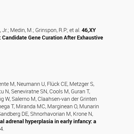
, Jr.; Medin, M.; Grinspon, R.P.; et al.
46,XY
: Candidate Gene Curation After Exhaustive
ente M, Neumann U, Flück CE, Metzger S,
ttu N, Seneviratne SN, Cools M, Guran T,
g W, Salerno M, Claahsen-van der Grinten
chega T, Miranda MC, Marginean O, Munarin
, Sandberg DE, Shnorhavorian M, Krone N,
adrenal hyperplasia in early infancy: a
4.