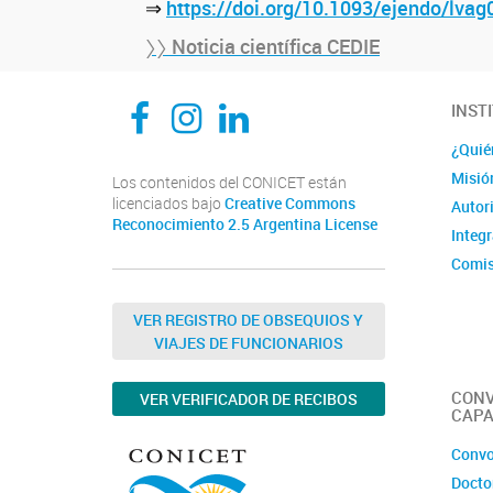
⇒
https://doi.org/10.1093/ejendo/lvag
〉〉 Noticia científica CEDIE
CEDIE, Centro de Investigaciones Endocrinológicas Dr. César Bergadá
CEDIE, Centro de Investigaciones Endocrinológicas Dr. César Bergadá
CEDIE, Centro de Investigaciones Endocrinológicas Dr. César Bergadá
INST
¿Quié
Misió
Los contenidos del CONICET están
licenciados bajo
Creative Commons
Autor
Reconocimiento 2.5 Argentina License
Integ
Comis
Comit
VER REGISTRO DE OBSEQUIOS Y
VIAJES DE FUNCIONARIOS
CONV
VER VERIFICADOR DE RECIBOS
CAPA
Convo
Docto