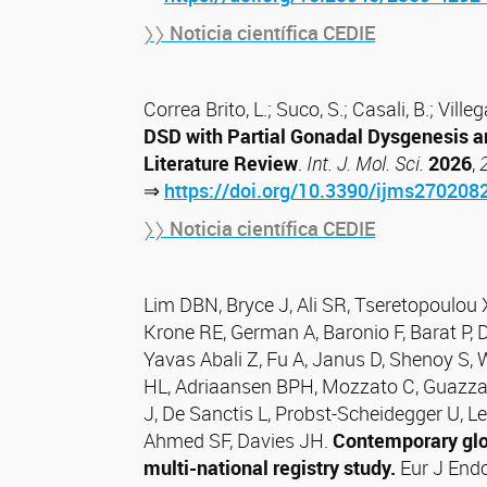
〉〉 Noticia científica CEDIE
Correa Brito, L.; Suco, S.; Casali, B.; Ville
DSD with Partial Gonadal Dysgenesis an
Literature Review
.
Int. J. Mol. Sci.
2026
,
⇒
https://doi.org/10.3390/ijms270208
〉〉 Noticia científica CEDIE
Lim DBN, Bryce J, Ali SR, Tseretopoulo
Krone RE, German A, Baronio F, Barat P, D
Yavas Abali Z, Fu A, Janus D, Shenoy S
HL, Adriaansen BPH, Mozzato C, Guazzar
J, De Sanctis L, Probst-Scheidegger U, 
Ahmed SF, Davies JH.
Contemporary glob
multi-national registry study.
Eur J Endo