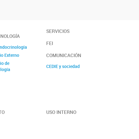
SERVICIOS
INOLOGÍA
FEI
Endocrinología
COMUNICACIÓN
io Externo
io de
CEDIE y sociedad
logía
TO
USO INTERNO