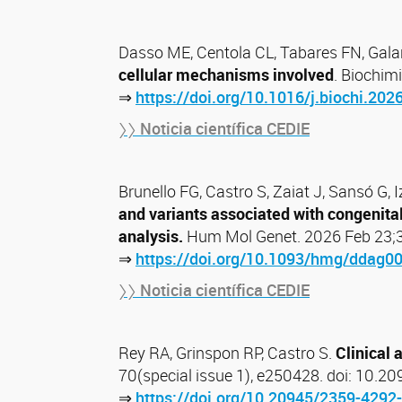
Dasso ME, Centola CL, Tabares FN, Gala
cellular mechanisms involved
. Biochim
⇒
https://doi.org/10.1016/j.biochi.202
〉〉 Noticia científica CEDIE
Brunello FG, Castro S, Zaiat J, Sansó G, 
and variants associated with congenita
analysis.
Hum Mol Genet. 2026 Feb 23;3
⇒
https://doi.org/10.1093/hmg/ddag0
〉〉 Noticia científica CEDIE
Rey RA, Grinspon RP, Castro S.
Clinical 
70(special issue 1), e250428. doi: 10
⇒
https://doi.org/10.20945/2359-4292