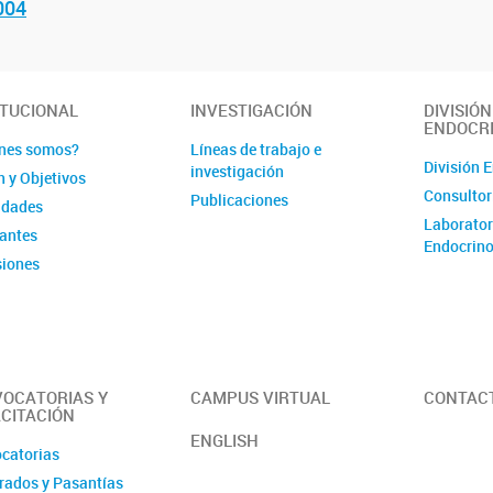
004
ITUCIONAL
INVESTIGACIÓN
DIVISIÓN
ENDOCR
nes somos?
Líneas de trabajo e
División 
investigación
n y Objetivos
Consultor
Publicaciones
idades
Laborator
rantes
Endocrino
iones
é de Evaluación
OCATORIAS Y
CAMPUS VIRTUAL
CONTAC
CITACIÓN
ENGLISH
catorias
rados y Pasantías