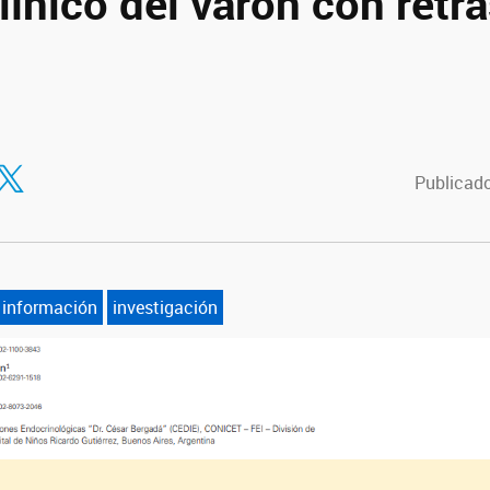
ínico del varón con retr
tir en Facebook
ompartir en Twitter
Publicado
información
investigación