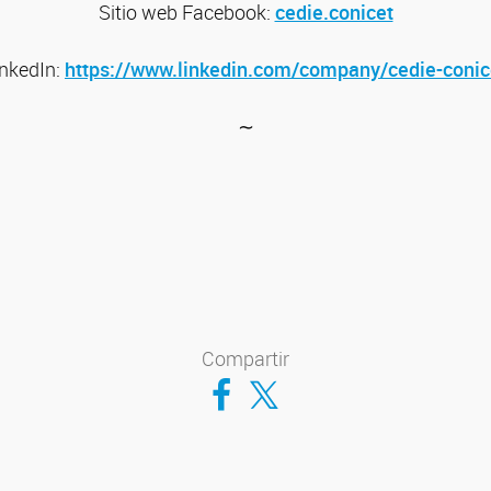
Sitio web
Facebook:
cedie.conicet
inkedIn:
https://www.linkedin.com/company/cedie-conic
∼
Compartir
Compartir en Facebook
Compartir en Twitter