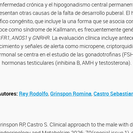
enfermedad crónica y el hipogonadismo central permanent
resentan otras causas de la falta de desarrollo puberal. E
ico congénito, que incluye la una forma que se asocia con
noce como síndrome de Kallmann, es frecuentemente genét
GFR1
,
ANOS1
y
GNRHR
. La evaluación clínica incluye antec
cimiento y señales de alerta como micropene, criptorquid
monal se centra en el estudio de las gonadotrofinas (FSH
hormonas testiculares (inhibina B, AMH y testosterona).
Autores:
Rey Rodolfo
,
Grinspon Romina
,
Castro Sebastia
rinspon RP, Castro S. Clinical approach to the male with d
Endocrinology and Metabolsim 2026: 70(special issue 1), 