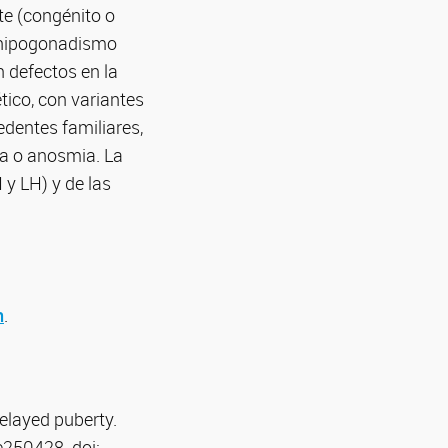
e (congénito o
l hipogonadismo
 defectos en la
ico, con variantes
edentes familiares,
ia o anosmia. La
 y LH) y de las
n
.
elayed puberty.
e250428. doi: