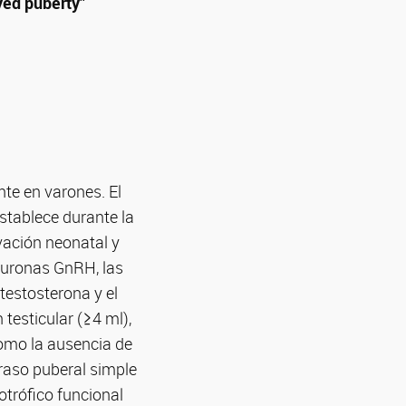
yed puberty”
nte en varones. El
establece durante la
ivación neonatal y
neuronas GnRH, las
 testosterona y el
testicular (≥4 ml),
como la ausencia de
raso puberal simple
trófico funcional