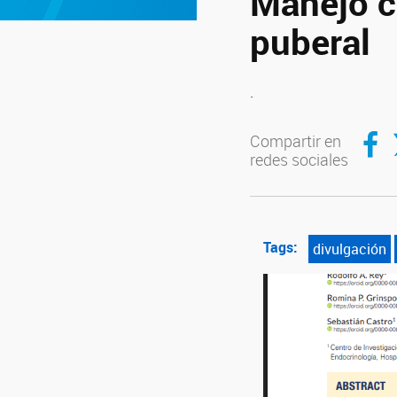
Manejo cl
puberal
.
Compar
C
Compartir en
redes sociales
Tags:
divulgación