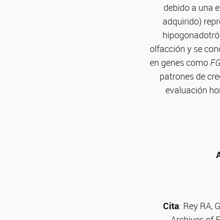
debido a una 
adquirido) rep
hipogonadotróf
olfacción y se co
en genes como
F
patrones de cre
evaluación hor
Cita
:
Rey RA, G
Archives of 