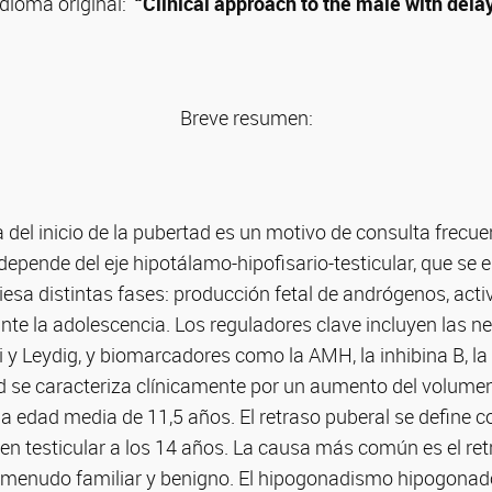
 idioma original:
“Clinical approach to the male with dela
Breve resumen:
 del inicio de la pubertad es un motivo de consulta frecue
depende del eje hipotálamo-hipofisario-testicular, que se 
viesa distintas fases: producción fetal de andrógenos, act
nte la adolescencia. Los reguladores clave incluyen las 
i y Leydig, y biomarcadores como la AMH, la inhibina B, la
 se caracteriza clínicamente por un aumento del volumen 
 edad media de 11,5 años. El retraso puberal se define 
n testicular a los 14 años. La causa más común es el ret
a menudo familiar y benigno. El hipogonadismo hipogonado