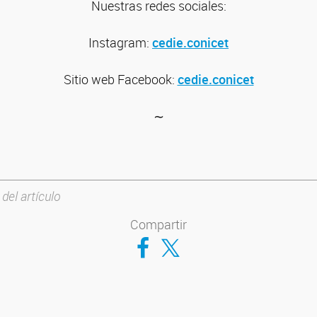
Nuestras redes sociales:
Instagram:
cedie.conicet
Sitio web
Facebook:
cedie.conicet
∼
 del artículo
Compartir
Compartir en Facebook
Compartir en Twitter