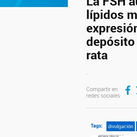
La FSH a
lípidos m
expresió
depósito 
rata
.
Compar
C
Compartir en
redes sociales
Tags:
divulgación