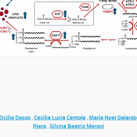
Ercilia Dasso
,
Cecilia Lucia Centola
,
Maria Noel Galardo
Riera
,
Silvina Beatriz Meroni