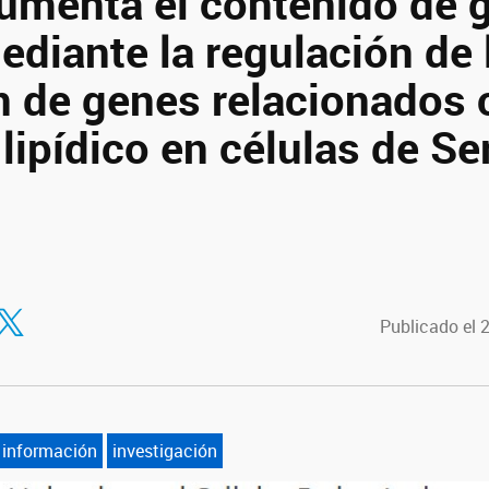
umenta el contenido de 
ediante la regulación de 
n de genes relacionados 
lipídico en células de Ser
tir en Facebook
ompartir en Twitter
Publicado el 
información
investigación