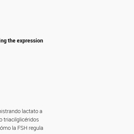
ting the expression
nistrando lactato a
triacilglicéridos
 cómo la FSH regula