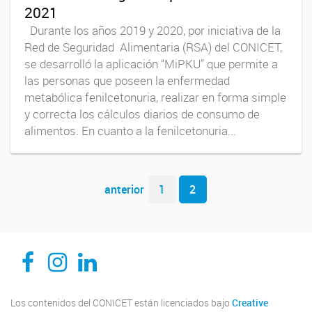
2021
Durante los años 2019 y 2020, por iniciativa de la
Red de Seguridad Alimentaria (RSA) del CONICET,
se desarrolló la aplicación “MiPKU” que permite a
las personas que poseen la enfermedad
metabólica fenilcetonuria, realizar en forma simple
y correcta los cálculos diarios de consumo de
alimentos. En cuanto a la fenilcetonuria...
Navegador de artículos
anterior
1
2
CEDIE, Centro de Investigaciones Endocrinológicas Dr. César Bergadá
CEDIE, Centro de Investigaciones Endocrinológicas Dr. César Bergadá
CEDIE, Centro de Investigaciones Endocrinológicas Dr. César Bergadá
Los contenidos del CONICET están licenciados bajo
Creative