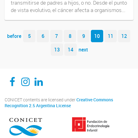
transmitirse de padres a hijos, o no. Desde el punto
de vista evolutivo, el cáncer afecta a organismos...
Navegador de artículos
before
5
6
7
8
9
10
11
12
13
14
next
CEDIE, Centro de Investigaciones Endocrinológicas Dr. César Bergadá
CEDIE, Centro de Investigaciones Endocrinológicas Dr. César Bergadá
CEDIE, Centro de Investigaciones Endocrinológicas Dr. César Bergadá
CONICET contents are licensed under
Creative Commons
Recognition 2.5 Argentina License