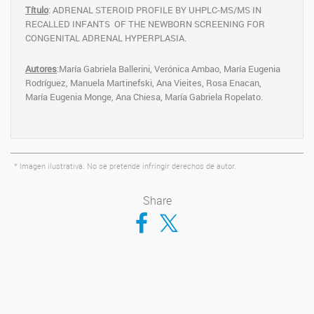
Título
: ADRENAL STEROID PROFILE BY UHPLC-MS/MS IN
RECALLED INFANTS OF THE NEWBORN SCREENING FOR
CONGENITAL ADRENAL HYPERPLASIA.
Autores
:María Gabriela Ballerini, Verónica Ambao, María Eugenia
Rodríguez, Manuela Martinefski, Ana Vieites, Rosa Enacan,
María Eugenia Monge, Ana Chiesa, María Gabriela Ropelato.
* Imagen ilustrativa. No se pretende infringir derechos de autor.
Share
Compartir en Facebook
Compartir en Twitter