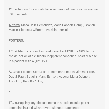
Título
:
In vitro functional characterizationof two novel missense
IGF1 variants.
Autores
:
Maria Celia Fernandez, Maria Gabriela Rampi, Ayelen
Martin, Florencia Clément, Patricia Pennisi.
POSTERS:
Título
:
Identification of a novel variant in MYRF by NGS led to
the detection of a clinically inapparent congenital heart disease
in a patient with 46,XY DSD.
Autores
:
Lourdes Correa Brito, Romina Grinspon, Jimena López
Dacal, Paula Scaglia, Maria Esnaola Azcoiti, María Gabriela
Ropelato, Rodolfo A. Rey.
*
Título:
Papillary thyroid carcinoma in a toxic nodular goiter
appearing in a girl with Graves’ Disease: case report.