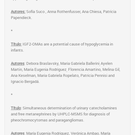
Autores:
Sofía Suco , Anna Rothenfusser, Ana Chiesa, Patricia
Papendieck.
*
Título
:
IGF2-OMAs are a potential cause of hypoglycemia in
infants.
Autores
: Debora Braslavsky, Maria Gabriela Ballerini
Ayelen
,
Martin, Maria Eugenia Rodriguez
Florencia Amartino, Melina Gil,
,
Ana Keselman, Maria Gabriela Ropelato, Patricia Pennisi and
Ignacio Bergadá.
*
Título
: Simultaneous determination of urinary catecholamines
and free metanephrines by UHPLC-MSMS for diagnosis of
pheochromocytomas and paragangliomas.
Autores
:
María Eugenia Rodriguez, Verónica Ambao, María