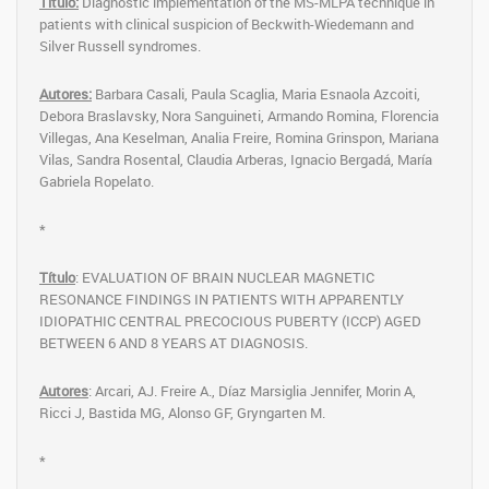
Título:
Diagnostic implementation of the MS-MLPA technique in
patients with clinical suspicion of Beckwith-Wiedemann and
Silver Russell syndromes.
Autores:
Barbara Casali, Paula Scaglia, Maria Esnaola Azcoiti,
Debora Braslavsky,
Nora Sanguineti, Armando Romina, Florencia
Villegas, Ana Keselman, Analia Freire, Romina Grinspon, Mariana
Vilas, Sandra Rosental, Claudia Arberas, Ignacio Bergadá, María
Gabriela Ropelato.
*
Título
: EVALUATION OF BRAIN NUCLEAR MAGNETIC
RESONANCE FINDINGS IN PATIENTS WITH APPARENTLY
IDIOPATHIC CENTRAL PRECOCIOUS PUBERTY (ICCP) AGED
BETWEEN 6 AND 8 YEARS AT DIAGNOSIS.
Autores
: Arcari, AJ. Freire A., Díaz Marsiglia Jennifer, Morin A,
Ricci J, Bastida MG, Alonso GF, Gryngarten M.
*