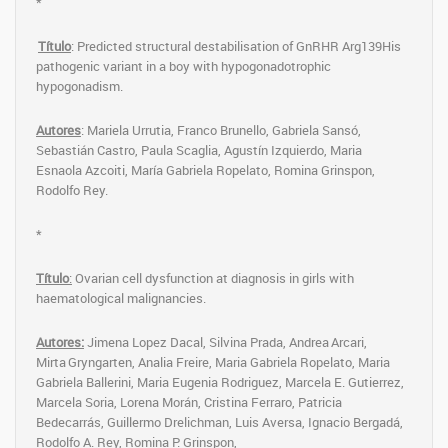
*
Título
: Predicted structural destabilisation of GnRHR Arg139His
pathogenic variant in a boy with hypogonadotrophic
hypogonadism.
Autores
: Mariela Urrutia, Franco Brunello, Gabriela Sansó,
Sebastián Castro, Paula Scaglia, Agustín Izquierdo, Maria
Esnaola Azcoiti, María Gabriela Ropelato, Romina Grinspon,
Rodolfo Rey.
*
Título
:
Ovarian cell dysfunction at diagnosis in girls with
haematological malignancies.
Autores:
Jimena Lopez Dacal, Silvina Prada, Andrea
Arcari,
Mirta
Gryngarten, Analia Freire, Maria Gabriela Ropelato, Maria
Gabriela Ballerini, Maria Eugenia Rodriguez, Marcela E. Gutierrez,
Marcela Soria, Lorena Morán, Cristina Ferraro, Patricia
Bedecarrás, Guillermo Drelichman, Luis Aversa, Ignacio Bergadá,
Rodolfo A. Rey, Romina P. Grinspon,