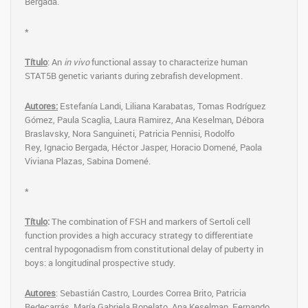
Bergadá.
*
Título
: An
in vivo
functional assay to characterize human
STAT5B genetic variants during zebrafish development.
Autores:
Estefanía Landi, Liliana Karabatas, Tomas Rodríguez
Gómez, Paula Scaglia, Laura Ramirez, Ana Keselman, Débora
Braslavsky, Nora Sanguineti, Patricia Pennisi, Rodolfo
Rey, Ignacio Bergada, Héctor Jasper, Horacio Domené, Paola
Viviana Plazas, Sabina Domené.
*
Título
:
The combination of FSH and markers of Sertoli cell
function provides a high accuracy strategy to differentiate
central hypogonadism from constitutional delay of puberty in
boys: a longitudinal prospective study.
Autores
: Sebastián Castro, Lourdes Correa Brito, Patricia
Bedecarrás, María Gabriela Ropelato, Ana Keselman, Fernando