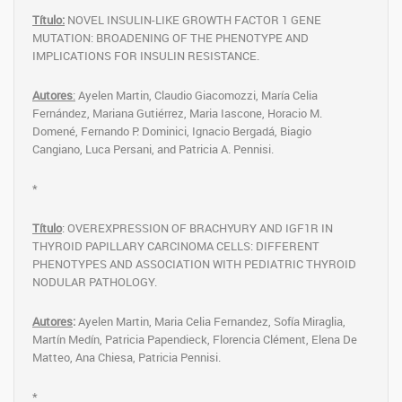
Título:
NOVEL INSULIN-LIKE GROWTH FACTOR 1 GENE
MUTATION: BROADENING OF THE PHENOTYPE AND
IMPLICATIONS FOR INSULIN RESISTANCE.
Autores
:
Ayelen Martin, Claudio Giacomozzi, María Celia
Fernández, Mariana Gutiérrez, Maria Iascone, Horacio M.
Domené, Fernando P. Dominici, Ignacio Bergadá, Biagio
Cangiano, Luca Persani, and Patricia A. Pennisi.
*
Título
: OVEREXPRESSION OF BRACHYURY AND IGF1R ​IN
THYROID PAPILLARY CARCINOMA CELLS: DIFFERENT
PHENOTYPES AND ASSOCIATION WITH PEDIATRIC THYROID
NODULAR PATHOLOGY​.
Autores
:
Ayelen Martin, Maria Celia Fernandez, Sofía Miraglia,
Martín Medín, Patricia Papendieck, Florencia Clément, Elena De
Matteo, Ana Chiesa, Patricia Pennisi.
*