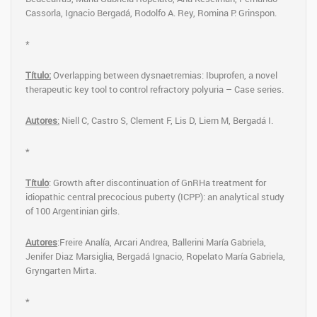
Cassorla, Ignacio Bergadá, Rodolfo A. Rey, Romina P. Grinspon.
*
Título:
Overlapping between dysnaetremias: Ibuprofen, a novel
therapeutic key tool to control refractory polyuria – Case series.
Autores
:
Niell C, Castro S, Clement F, Lis D, Liern M, Bergadá I.
*
Título
: Growth after discontinuation of GnRHa treatment for
idiopathic central precocious puberty (ICPP): an analytical study
of 100 Argentinian girls.
Autores
:Freire Analía, Arcari Andrea, Ballerini María Gabriela,
Jenifer Diaz Marsiglia, Bergadá Ignacio, Ropelato María Gabriela,
Gryngarten Mirta.
*