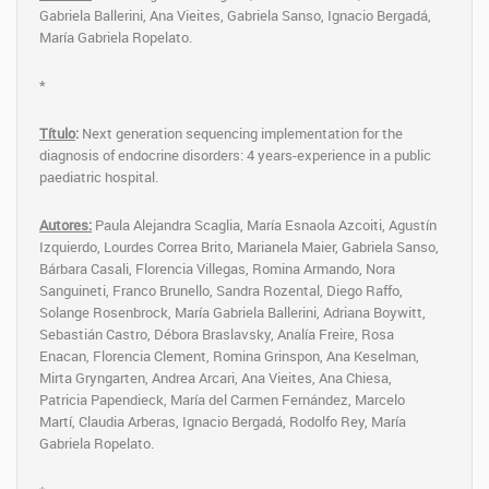
Gabriela Ballerini, Ana Vieites, Gabriela Sanso, Ignacio Bergadá,
María Gabriela Ropelato.
*
Título
:
Next generation sequencing implementation for the
diagnosis of endocrine disorders: 4 years-experience in a public
paediatric hospital.
Autores:
Paula Alejandra Scaglia, María Esnaola Azcoiti, Agustín
Izquierdo, Lourdes Correa Brito, Marianela Maier,
Gabriela Sanso,
Bárbara Casali, Florencia Villegas, Romina Armando, Nora
Sanguineti, Franco Brunello, Sandra Rozental, Diego Raffo,
Solange Rosenbrock, María Gabriela Ballerini, Adriana Boywitt,
Sebastián Castro, Débora Braslavsky, Analía Freire, Rosa
Enacan, Florencia Clement, Romina Grinspon, Ana Keselman,
Mirta Gryngarten, Andrea Arcari, Ana Vieites, Ana Chiesa,
Patricia Papendieck, María del Carmen Fernández, Marcelo
Martí, Claudia Arberas, Ignacio Bergadá, Rodolfo Rey, María
Gabriela Ropelato.