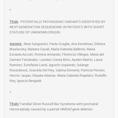
*
Título
: POTENTIALLY PATHOGENIC VARIANTS IDENTIFIED BY
NEXT-GENERATION SEQUENCING IN PATIENTS WITH SHORT
STATURE OF UNKNOWN ORIGIN.
Autores:
Nora Sanguineti, Paula Scaglia, Ana Keselman, Débora
Braslavsky, Bárbara Casali, María Gabriela Ballerini, María
Esnaola Azcoiti, Romina Armando, Florencia Villegas, María del
Carmen Fernández, Lourdes Correa Brito, Ayelen Martin, Laura
Ramirez, Estefanía Landi, Agustín Izquierdo, Solange
Rosenbrock, Graciela Del Rey, Sabina Domené, Patricia Pennisi,
Hector Jasper, Claudia Arberas, María Gabriela Ropelato, Rodolfo
Rey, Ignacio Bergadá.
*
Título:
Familial Silver-Russell like Syndrome with postnatal
microcephaly caused by a partial
HMGA2
gene deletion.