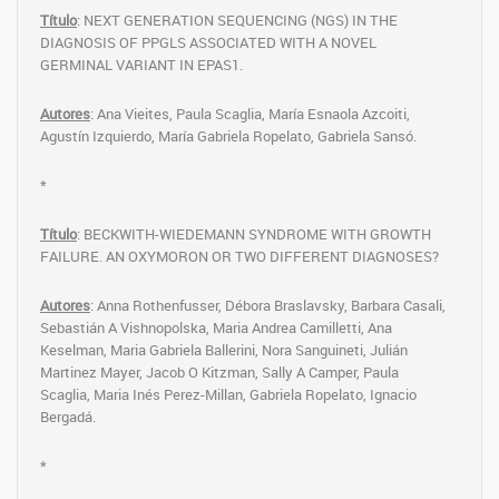
Título
: NEXT GENERATION SEQUENCING (NGS) IN THE
DIAGNOSIS OF PPGLS ASSOCIATED WITH A NOVEL
GERMINAL VARIANT IN EPAS1.
Autores
: Ana Vieites, Paula Scaglia, María Esnaola Azcoiti,
Agustín Izquierdo, María Gabriela Ropelato, Gabriela Sansó.
*
Título
: BECKWITH-WIEDEMANN SYNDROME WITH GROWTH
FAILURE. AN OXYMORON OR TWO DIFFERENT DIAGNOSES?
Autores
: Anna Rothenfusser, Débora Braslavsky, Barbara Casali,
Sebastián A Vishnopolska, Maria Andrea Camilletti, Ana
Keselman, Maria Gabriela Ballerini, Nora Sanguineti, Julián
Martinez Mayer, Jacob O Kitzman, Sally A Camper, Paula
Scaglia, Maria Inés Perez-Millan, Gabriela Ropelato, Ignacio
Bergadá.
*