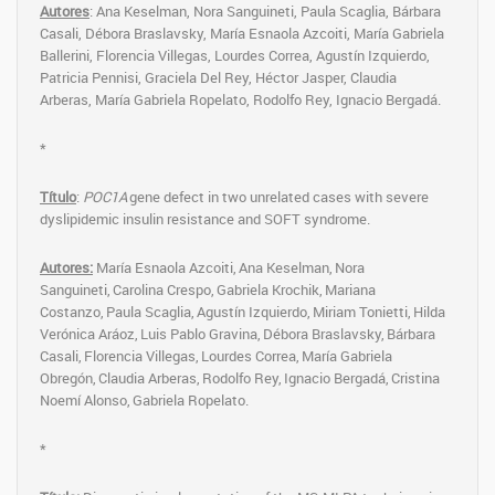
Autores
: Ana Keselman, Nora Sanguineti, Paula Scaglia, Bárbara
Casali, Débora Braslavsky, María Esnaola Azcoiti, María Gabriela
Ballerini, Florencia Villegas, Lourdes Correa, Agustín Izquierdo,
Patricia Pennisi, Graciela Del Rey, Héctor Jasper, Claudia
Arberas, María Gabriela Ropelato, Rodolfo Rey, Ignacio Bergadá.
*
Título
:
POC1A
gene defect in two unrelated cases with severe
dyslipidemic insulin resistance and SOFT syndrome.
Autores:
María Esnaola Azcoiti, Ana Keselman, Nora
Sanguineti, Carolina Crespo, Gabriela Krochik, Mariana
Costanzo, Paula Scaglia, Agustín Izquierdo, Miriam Tonietti, Hilda
Verónica Aráoz, Luis Pablo Gravina, Débora Braslavsky, Bárbara
Casali, Florencia Villegas, Lourdes Correa, María Gabriela
Obregón, Claudia Arberas, Rodolfo Rey, Ignacio Bergadá, Cristina
Noemí Alonso, Gabriela Ropelato.
*