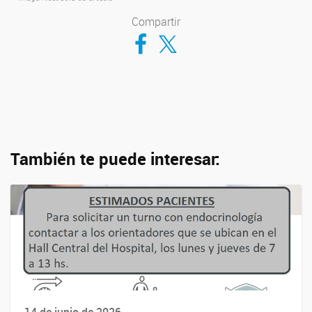
Compartir
Compartir en Facebook
Compartir en Twitter
También te puede interesar: