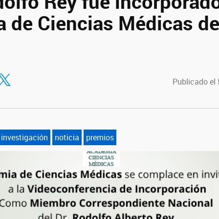
dolfo Rey fue incorporado
 de Ciencias Médicas d
tir en Facebook
ompartir en Twitter
Publicado el
investigación
noticia
premios