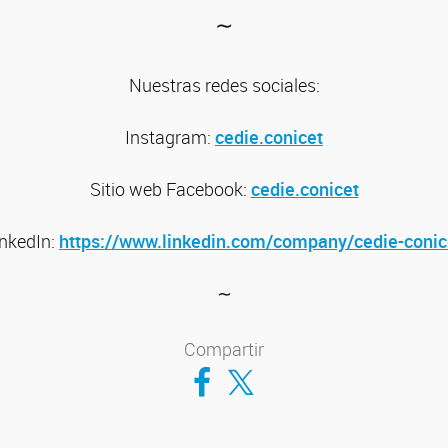
∼
Nuestras redes sociales:
Instagram:
cedie.conicet
Sitio web
Facebook:
cedie.conicet
inkedIn:
https://www.linkedin.com/company/cedie-conic
∼
Compartir
Compartir en Facebook
Compartir en Twitter