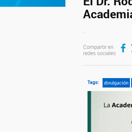
El Dr. Ro
Academia
.
Compar
C
Compartir en
redes sociales
Tags:
divulgación