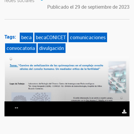
redes sociales
Publicado el 29 de septiembre de 2023
Tags:
beca
becaCONICET
comunicaciones
convocatoria
divulgación
**