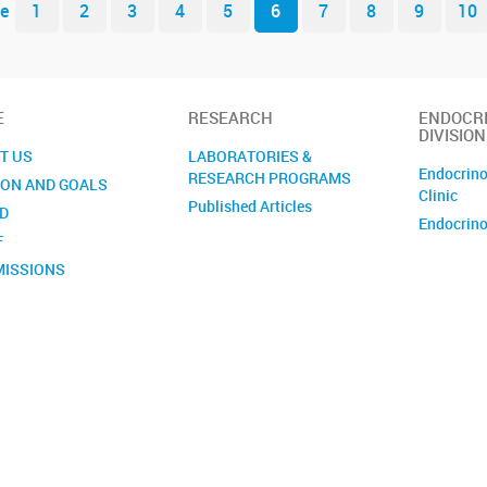
e
1
2
3
4
5
6
7
8
9
10
E
RESEARCH
ENDOCR
DIVISION
T US
LABORATORIES &
Endocrino
RESEARCH PROGRAMS
ION AND GOALS
Clinic
Published Articles
D
Endocrino
F
ISSIONS