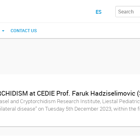
ES
N
CONTACT US
CHIDISM at CEDIE Prof. Faruk Hadziselimovic (
asel and Cryptorchidism Research Institute, Liestal Pediatric
a unilateral disease” on Tuesday 5th December 2023, within th