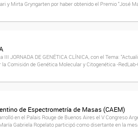
cari y Mirta Gryngarten por haber obtenido el Premio “José Ma
CA
o la III JORNADA DE GENÉTICA CLÍNICA, con el Tema: “Actu
la Comisión de Genética Molecular y Citogenética -RedLab
rgentino de Espectrometría de Masas (CAEM)
sarrolló en el Palais Rouge de Buenos Aires el V Congreso A
aría Gabriela Ropelato participó como disertante en la mesa