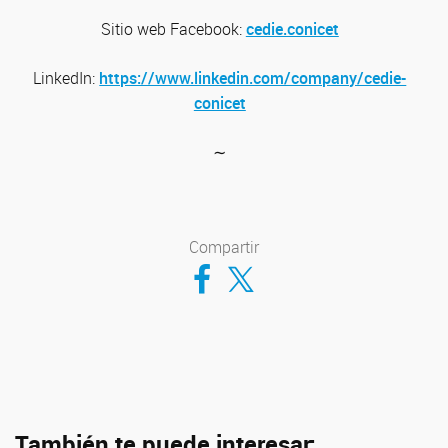
Sitio web
Facebook:
cedie.conicet
LinkedIn:
https://www.linkedin.com/company/cedie-
conicet
∼
Compartir
Compartir en Facebook
Compartir en Twitter
También te puede interesar: