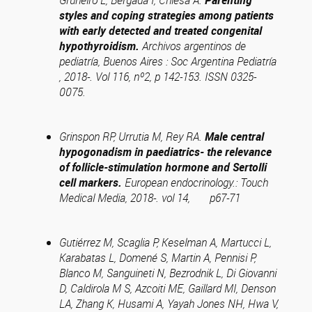
Gruñeiro L, Bergadá I, Chiesa A.
Parenting
styles and coping strategies among patients
with early detected and treated congenital
hypothyroidism.
Archivos argentinos de
pediatría, Buenos Aires : Soc Argentina Pediatría
, 2018-. Vol 116, nº2, p 142-153. ISSN 0325-
0075.
Grinspon RP, Urrutia M, Rey RA.
Male central
hypogonadism in paediatrics- the relevance
of follicle-stimulation hormone and Sertolli
cell markers.
European endocrinology.: Touch
Medical Media, 2018-. vol 14, p67-71
Gutiérrez M, Scaglia P, Keselman A, Martucci L,
Karabatas L, Domené S, Martin A, Pennisi P,
Blanco M, Sanguineti N, Bezrodnik L, Di Giovanni
D, Caldirola M S, Azcoiti ME, Gaillard MI, Denson
LA, Zhang K, Husami A, Yayah Jones NH, Hwa V,