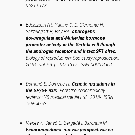
0521-517X.
Edelsztein NY, Racine C, Di Clemente N,
Schteingart H, Rey RA.
Androgens
downregulate anti-Mullerian hormone
promoter activity in the Sertolli cell though
the androgen receptor and intact SF1 sites.
Biology of reproduction: Soc study reproduction,
2018-. vol. 99, p. 132-1312. ISSN 0006-3363
.
Domené S, Domené H.
Genetic mutations in
the GH/GF axis
.
Pediatric endocrinology
reviews,: YS medical media Ltd., 2018-. ISSN
1565-4753.
Vieites A, Sansó G, Bergadá I, Barontini M.
Feocromocitoma: nuevas perspectivas en