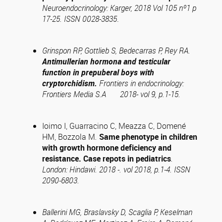
Neuroendocrinology: Karger, 2018 Vol 105 nº1 p
17-25. ISSN 0028-3835
.
Grinspon RP, Gottlieb S, Bedecarras P, Rey RA.
Antimullerian hormona and testicular
function in prepuberal boys with
cryptorchidism.
Frontiers in endocrinology:
Frontiers Media S.A 2018- vol 9, p.1-15.
Ioimo I, Guarracino C, Meazza C, Domené
HM, Bozzola M
.
Same phenotype in children
with growth hormone deficiency and
resistance. Case repots in pediatrics
.
London: Hindawi. 2018 -. vol 2018, p.1-4. ISSN
2090-6803.
Ballerini MG, Braslavsky D, Scaglia P, Keselman