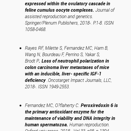
expressed within the ovulatory cascade in
feline cumulus oocyte complexes.
Journal of
assisted reproduction and genetics.
Springer/Plenum Publishers, 2018-. P.1-8. ISSN
1058-0468.
Rayes RF, Milette S, Fernandez MC, Ham B,
Wang N, Bourdeau F, Perrino S, Yakar S,
Brodt P
.
Loss of neutrophil polarization in
colon carcinoma liver metastases of mice
with an inducible, liver- specific IGF-1
deficiency
.
Oncotarget Impact Journals, LLC,
2018-. ISSN 1949-2553.
Fernandez MC, O?flaherty C.
Peroxiredoxin 6 is
the primary antioxidant enzyme for the
maintenance of viability and DNA integrity in
human spermatozoa.
Human reproduction.