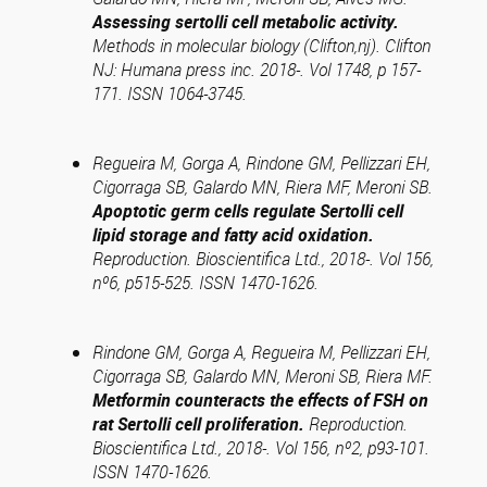
Assessing sertolli cell metabolic activity.
Methods in molecular biology (Clifton,nj). Clifton
NJ: Humana press inc.
2018-. Vol 1748, p 157-
171. ISSN 1064-3745.
Regueira M, Gorga A, Rindone GM, Pellizzari EH,
Cigorraga SB, Galardo MN, Riera MF, Meroni SB.
Apoptotic germ cells regulate Sertolli cell
lipid storage and fatty acid oxidation.
Reproduction. Bioscientifica Ltd., 2018-. Vol 156,
nº6, p515-525. ISSN 1470-1626.
Rindone GM, Gorga A, Regueira M, Pellizzari EH,
Cigorraga SB, Galardo MN, Meroni SB, Riera MF.
Metformin counteracts the effects of FSH on
rat Sertolli cell proliferation.
Reproduction.
Bioscientifica Ltd., 2018-. Vol 156, nº2, p93-101.
ISSN 1470-1626.