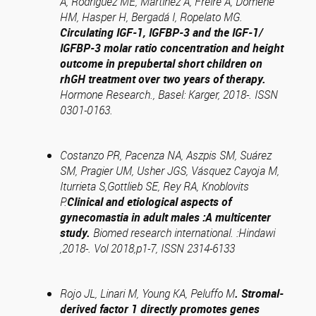
A, Rodríguez ME, Martinez A, Freire A, Domené
HM, Hasper H, Bergadá I, Ropelato MG.
Circulating IGF-1, IGFBP-3 and the IGF-1/
IGFBP-3 molar ratio concentration and height
outcome in prepubertal short children on
rhGH treatment over two years of therapy.
Hormone Research., Basel: Karger, 2018-. ISSN
0301-0163.
Costanzo PR, Pacenza NA, Aszpis SM, Suárez
SM, Pragier UM, Usher JGS, Vásquez Cayoja M,
Iturrieta S,Gottlieb SE, Rey RA, Knoblovits
P.
Clinical and etiological aspects of
gynecomastia in adult males :A multicenter
study.
Biomed research international. :Hindawi
,2018-. Vol 2018,p1-7, ISSN 2314-6133
Rojo JL, Linari M, Young KA, Peluffo M
.
Stromal-
derived factor 1 directly promotes genes