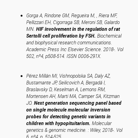
Gorga A, Rindone GM, Regueira M, , Riera MF,
Pellizzari EH, Cigorraga SB, Meroni SB, Galardo
MN.
HIF involvement in the regulation of rat
Sertolli cell proliferation by FSH.
Biochemical
and biophysical research communications.
Academic Press Inc Elsevier Science. 2018-. Vol
502, nº4, p508-514. ISSN 0006-291X.
Pérez Millán MI, Vishnopolska SA, Daly AZ,
Bustamante JP, Seilicovich A, Bergadá I,
Braslavsky D, Keselman A, Lemons RM,
Mortensen AH, Marti MA, Camper SA, Kitzman
JO.
Next generation sequencing panel based
on single molecule molecular inversion
probes for detecting genetic variants in
children with hypopituitarism.
Molecular
genetics & genomic medicine. : Wiley, 2018-. Vol
6, nº4, p. 514-525.