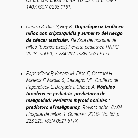
Oxford univ press, 2018-. Vol 33, nº8, p.1394-
1407.ISSN 0268-1161.
Castro S, Díaz Y, Rey R
. Orquidopexia tardía en
niños con criptorquidia y aumento del riesgo
de cáncer testicular.
Revista del hospital de
niños (buenos aires) Revista pediátrica HNRG,
2018-. vol 60, P. 284-292. ISSN 0521-517x.
Papendieck P, Venara M, Elias E, Cozzani H,
Mateos F, Maglio S, Calcagno ML, Gruñeiro de
Papendieck L, Bergadá I, Chiesa A.
Nódulos
tiroideos en pediatría: predictores de
malignidad/ Pediatric thyroid nodules :
predictors of malignancy.
Revista aphn. CABA:
Hospital de niños R. Gutierrez, 2018-. Vol 60, p
223-229. ISSN 0521-517X.