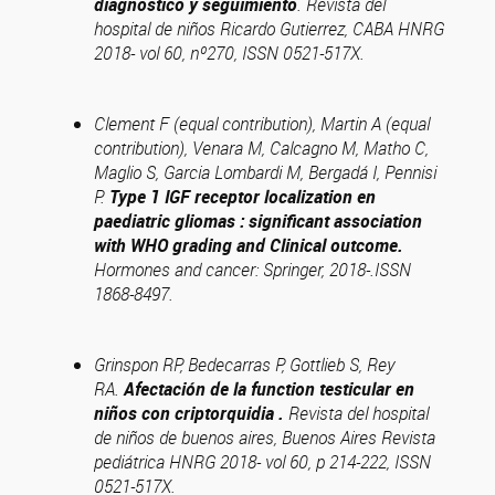
diagnostico y seguimiento
. Revista del
hospital de niños Ricardo Gutierrez, CABA HNRG
2018- vol 60, nº270, ISSN 0521-517X.
Clement F (equal contribution), Martin A (equal
contribution), Venara M, Calcagno M, Matho C,
Maglio S, Garcia Lombardi M, Bergadá I, Pennisi
P.
Type 1 IGF receptor localization en
paediatric gliomas : significant association
with WHO grading and Clinical outcome
.
Hormones and cancer: Springer, 2018-.ISSN
1868-8497.
Grinspon RP, Bedecarras P, Gottlieb S, Rey
RA.
Afectación de la function testicular en
niños con criptorquidia .
Revista del hospital
de niños de buenos aires, Buenos Aires Revista
pediátrica HNRG 2018- vol 60, p 214-222, ISSN
0521-517X.