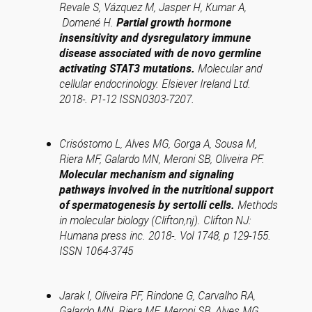
Revale S, Vázquez M, Jasper H, Kumar A,
Domené H.
Partial growth hormone
insensitivity and dysregulatory immune
disease associated with de novo germline
activating STAT3 mutations.
Molecular and
cellular endocrinology. Elsiever Ireland Ltd.
2018-. P1-12 ISSN0303-7207.
Crisóstomo L, Alves MG, Gorga A, Sousa M,
Riera MF, Galardo MN, Meroni SB, Oliveira PF.
Molecular mechanism and signaling
pathways involved in the nutritional support
of spermatogenesis by sertolli cells.
Methods
in molecular biology (Clifton,nj). Clifton NJ:
Humana press inc.
2018-. Vol 1748, p 129-155.
ISSN 1064-3745
Jarak I, Oliveira PF, Rindone G, Carvalho RA,
Galardo MN, Riera MF, Meroni SB, Alves MG.