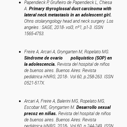
Papendieck P, Gruñeiro de Papendieck L, Chiesa
A.
Primary thyroglossal duct carcinoma with
lateral neck metastasis in an adolescent girl.
Ohns otolaryngology head and neck surgery. Los
angeles : SAGE, 2018-.vol3, nº1, p1-3. ISSN
1565-4753.
Freire A, Arcari A, Gryngarten M, Ropelato MG.
Síndrome de ovario poliquístico (SOP) en
la adolescencia.
Revista del hospital de niños
de buenos aires. Buenos Aires: Revista
pediátrica HNRG, 2018-. Vol 60, p.258-263. ISSN
0521-517X.
Arcari A, Freire A, Balerini MG, Ropelato MG,
Escobar ME, Gryngarten M.
Desarrollo sexual
precoz en niñas.
Revista del hospital de niños
de buenos aires. Buenos Aires: Revista
pediátrica HNRG, 2018-. Vol 60, p.244-249. ISSN