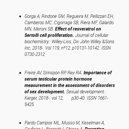
Gorga A, Rindone GM, Regueira M, Pellizzari EH,
Camberos MC, Cigorraga SB, Riera MF, Galardo
MN, Meroni SB.
Effect of resveratrol on
Sertolli cell proliferation.
Journal of cellular
biochemistry.: Willey-Liss, Div John Willey &Sons
Inc, 2018-. Vol 119, nº12, p10131-10142. ISSN
0730-2312.
Freire AV, Grinspon RP, Rey RA.
Importance of
serum testicular protein hormone
measurement in the assessment of disorders
of sex development.
Sexual development.:
Karger, 2018-. vol 12, p30-40. ISSN 1661-
5425.
Pardo Campos ML, Musso M, Keselman A,