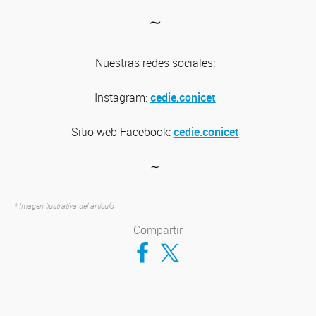
∼
Nuestras redes sociales:
Instagram:
cedie.conicet
Sitio web
Facebook:
cedie.conicet
∼
* Imagen ilustrativa del artículo
Compartir
Compartir en Facebook
Compartir en Twitter