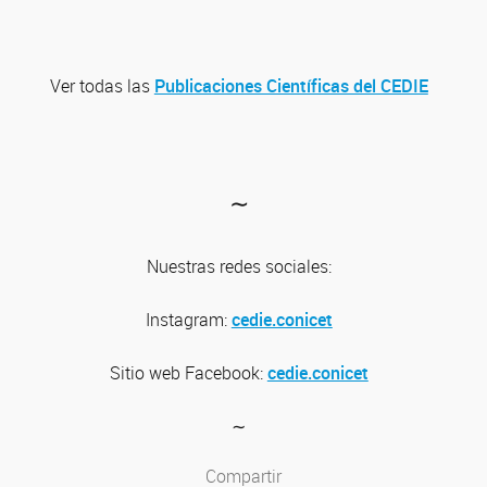
Ver todas las
Publicaciones Científicas del CEDIE
∼
Nuestras redes sociales:
Instagram:
cedie.conicet
Sitio web
Facebook:
cedie.conicet
∼
Compartir