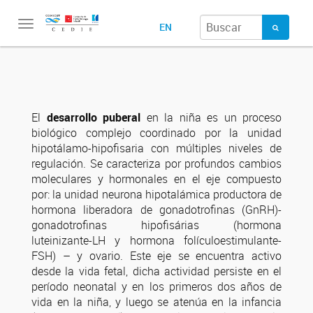
Toggle
EN
navigation
El
desarrollo puberal
en la niña es un proceso
biológico complejo coordinado por la unidad
hipotálamo-hipofisaria con múltiples niveles de
regulación. Se caracteriza por profundos cambios
moleculares y hormonales en el eje compuesto
por: la unidad neurona hipotalámica productora de
hormona liberadora de gonadotrofinas (GnRH)-
gonadotrofinas hipofisárias (hormona
luteinizante-LH y hormona folículoestimulante-
FSH) – y ovario. Este eje se encuentra activo
desde la vida fetal, dicha actividad persiste en el
período neonatal y en los primeros dos años de
vida en la niña, y luego se atenúa en la infancia