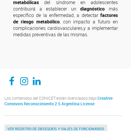
metabólicas
del síndrome en adolescentes
contribuirá a establecer un
diagnóstico
más
específico de la enfermedad, a detectar
factores
de riesgo metabólico
, con impacto a futuro en
complicaciones cardiovasculares,y a implementar
medidas preventivas de las mismas.
CEDIE, Centro de Investigaciones Endocrinológicas Dr. César Bergadá
CEDIE, Centro de Investigaciones Endocrinológicas Dr. César Bergadá
CEDIE, Centro de Investigaciones Endocrinológicas Dr. César Bergadá
Los contenidos del CONICET están licenciados bajo
Creative
Commons Reconocimiento 2.5 Argentina License
VER REGISTRO DE OBSEQUIOS Y VIAJES DE FUNCIONARIOS