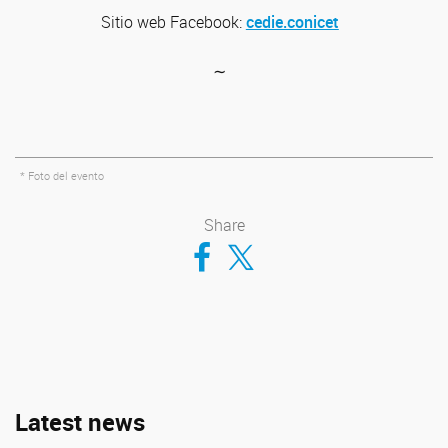
Sitio web
Facebook:
cedie.conicet
∼
* Foto del evento
Share
Compartir en Facebook
Compartir en Twitter
Latest news