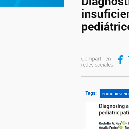
Diagnósti
insuficie
pediátri
.
Compar
C
Compartir en
redes sociales
Tags:
comunicacio