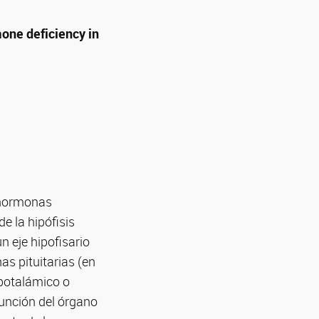
mone deficiency in
r hormonas
e la hipófisis
n eje hipofisario
s pituitarias (en
ipotalámico o
función del órgano