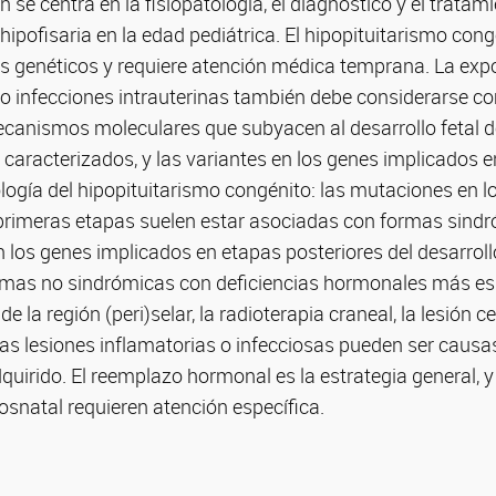
n se centra en la fisiopatología, el diagnóstico y el tratam
hipofisaria en la edad pediátrica. El hipopituitarismo co
os genéticos y requiere atención médica temprana. La exp
 o infecciones intrauterinas también debe considerarse c
ecanismos moleculares que subyacen al desarrollo fetal d
n caracterizados, y las variantes en los genes implicados 
tología del hipopituitarismo congénito: las mutaciones en 
s primeras etapas suelen estar asociadas con formas sind
n los genes implicados en etapas posteriores del desarroll
mas no sindrómicas con deficiencias hormonales más esp
e la región (peri)selar, la radioterapia craneal, la lesión c
as lesiones inflamatorias o infecciosas pueden ser causa
quirido. El reemplazo hormonal es la estrategia general, y
posnatal requieren atención específica.