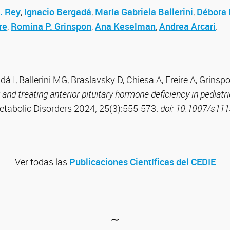
. Rey
,
Ignacio Bergadá
,
María Gabriela Ballerini
,
Débora 
re
,
Romina P. Grinspon
,
Ana Keselman
,
Andrea Arcari
.
á I, Ballerini MG, Braslavsky D, Chiesa A, Freire A, Grins
and treating anterior pituitary hormone deficiency in pediatri
etabolic Disorders 2024; 25(3):555-573.
doi: 10.1007/s111
Ver todas las
Publicaciones Científicas del CEDIE
∼