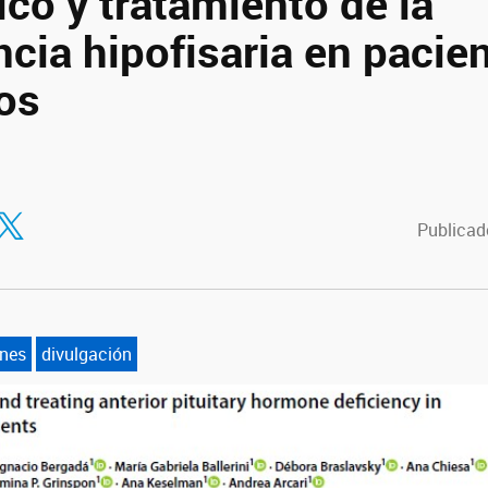
co y tratamiento de la
ncia hipofisaria en pacie
cos
tir en Facebook
ompartir en Twitter
Publicado
nes
divulgación