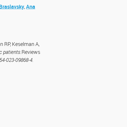
Braslavsky
,
Ana
pon RP, Keselman A,
c patients.
Reviews
54-023-09868-4.