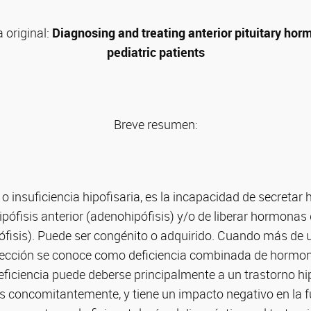
a original:
Diagnosing and treating anterior pituitary hor
pediatric patients
Breve resumen:
, o insuficiencia hipofisaria, es la incapacidad de secreta
ipófisis anterior (adenohipófisis) y/o de liberar hormonas d
ófisis). Puede ser congénito o adquirido. Cuando más de u
afección se conoce como deficiencia combinada de hormona
eficiencia puede deberse principalmente a un trastorno h
os concomitantemente, y tiene un impacto negativo en la 