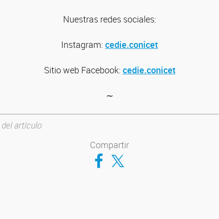
Nuestras redes sociales:
Instagram:
cedie.conicet
Sitio web
Facebook:
cedie.conicet
∼
 del artículo
Compartir
Compartir en Facebook
Compartir en Twitter