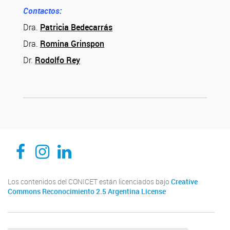
Contactos:
Dra.
Patricia Bedecarrás
Dra.
Romina Grinspon
Dr.
Rodolfo Rey
CEDIE, Centro de Investigaciones Endocrinológicas Dr. César Bergadá
CEDIE, Centro de Investigaciones Endocrinológicas Dr. César Bergadá
CEDIE, Centro de Investigaciones Endocrinológicas Dr. César Bergadá
Los contenidos del CONICET están licenciados bajo
Creative
Commons Reconocimiento 2.5 Argentina License