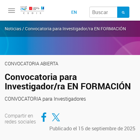
Toggle
EN
navigation
Noticias / Convocatoria para Investigador/ra EN FORMACIÓN
CONVOCATORIA ABIERTA
Convocatoria para
Investigador/ra EN FORMACIÓN
CONVOCATORIA para Investigadores
Compartir en Facebook
Compartir en Twitter
Compartir en
redes sociales
Publicado el 15 de septiembre de 2025