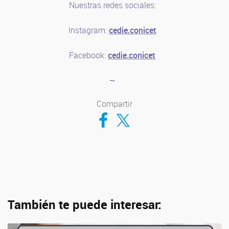
Nuestras redes sociales:
Instagram:
cedie.conicet
Facebook:
cedie.conicet
∼
Compartir
Compartir en Facebook
Compartir en Twitter
También te puede interesar: