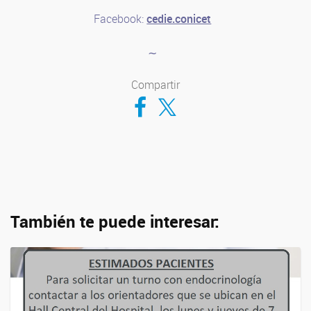
Facebook:
cedie.conicet
∼
Compartir
Compartir en Facebook
Compartir en Twitter
También te puede interesar: