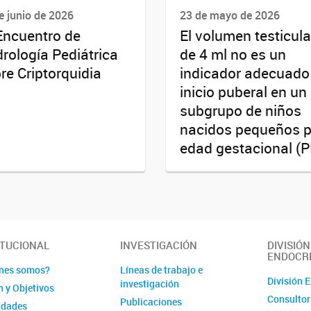
e junio de 2026
23 de mayo de 2026
Encuentro de
El volumen testicula
rología Pediátrica
de 4 ml no es un
re Criptorquidia
indicador adecuado
inicio puberal en un
subgrupo de niños
nacidos pequeños 
edad gestacional (
ITUCIONAL
INVESTIGACIÓN
DIVISIÓN
ENDOCR
nes somos?
Líneas de trabajo e
División 
investigación
n y Objetivos
Consultor
Publicaciones
idades