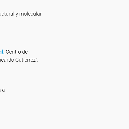
uctural y molecular
l.
Centro de
cardo Gutiérrez”.
a a