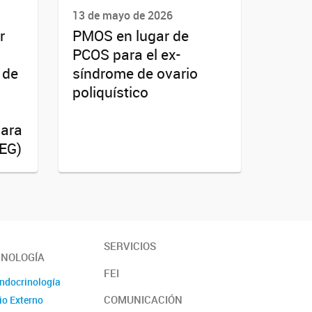
13 de mayo de 2026
r
PMOS en lugar de
PCOS para el ex-
 de
síndrome de ovario
poliquístico
para
PEG)
SERVICIOS
INOLOGÍA
FEI
Endocrinología
COMUNICACIÓN
io Externo