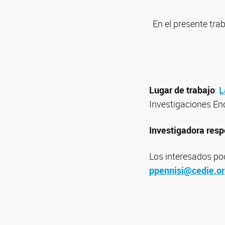
En el presente tra
Lugar de trabajo
:
L
Investigaciones En
Investigadora res
Los interesados po
ppennisi@cedie.or