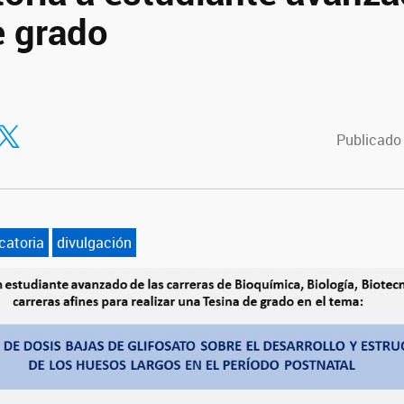
e grado
tir en Facebook
ompartir en Twitter
Publicado
catoria
divulgación