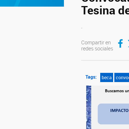
Tesina d
.
Compar
C
Compartir en
redes sociales
Tags:
beca
convo