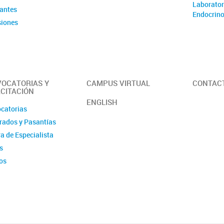
Laborator
rantes
Endocrino
iones
é de Evaluación
OCATORIAS Y
CAMPUS VIRTUAL
CONTAC
CITACIÓN
ENGLISH
catorias
rados y Pasantías
a de Especialista
s
os