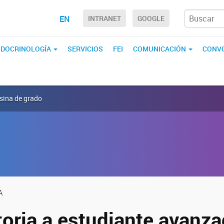
EN
INTRANET
GOOGLE
ENDOCRINOLOGÍA
SERVICIOS
FEI
COMUNICACIÓN
CONVO
sina de grado
A
oria a estudiante avanza