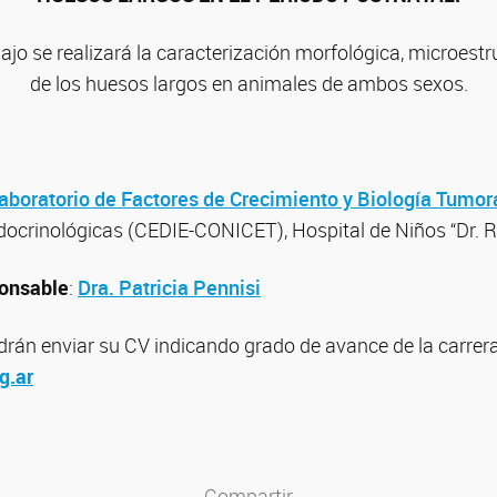
bajo se realizará la caracterización morfológica, microestr
de los huesos largos en animales de ambos sexos.
aboratorio de Factores de Crecimiento y Biología Tumora
docrinológicas (CEDIE-CONICET), Hospital de Niños “Dr. Ri
ponsable
:
Dra. Patricia Pennisi
drán enviar su CV indicando grado de avance de la carrer
g.ar
Compartir