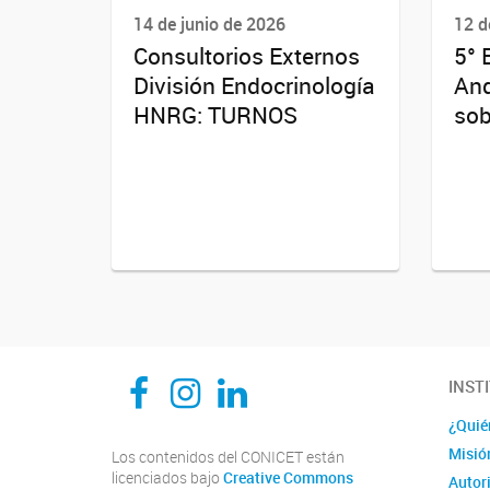
14 de junio de 2026
12 d
Consultorios Externos
5° 
División Endocrinología
And
HNRG: TURNOS
sob
CEDIE, Centro de Investigaciones Endocrinológicas Dr. César Bergadá
CEDIE, Centro de Investigaciones Endocrinológicas Dr. César Bergadá
CEDIE, Centro de Investigaciones Endocrinológicas Dr. César Bergadá
INST
¿Quié
Misió
Los contenidos del CONICET están
licenciados bajo
Creative Commons
Autor