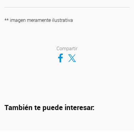
** imagen meramente ilustrativa
Compartir
Compartir en Facebook
Compartir en Twitter
También te puede interesar: