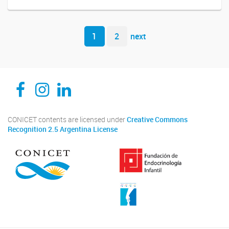
Navegador de artículos
1
2
next
CEDIE, Centro de Investigaciones Endocrinológicas Dr. César Bergadá
CEDIE, Centro de Investigaciones Endocrinológicas Dr. César Bergadá
CEDIE, Centro de Investigaciones Endocrinológicas Dr. César Bergadá
CONICET contents are licensed under
Creative Commons
Recognition 2.5 Argentina License