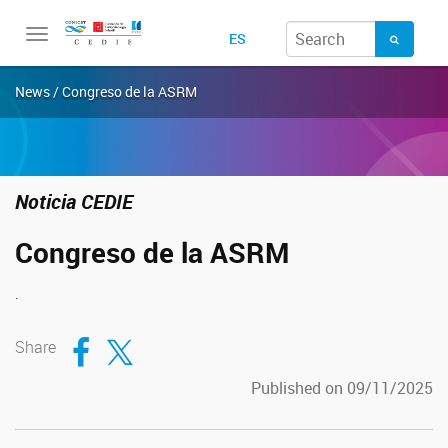
Toggle
ES
navigation
News / Congreso de la ASRM
Noticia CEDIE
Congreso de la ASRM
.
Compartir en Facebook
Compartir en Twitter
Share
Published on 09/11/2025