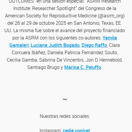
OUTCOMES” en una sesión especial: "ASRM Research
Institute: Researcher Spotlight" del Congreso de la
American Society for Reproductive Medicine (@asrm_org)
del 26 al 29 de octubre 2025 en San Antonio, Texas, EE.
UU. La misma fue sobre el avance del proyecto financiado
por la ASRM con los siguientes co-autores:
Yamila
Gamaleri
,
Luciana Judith Bogado
,
Diego Raffo
, Clara
Corcuera Ibáñez, Daniela Patricia Fernández Souto,
Cecilia Gamba, Sabrina De Vincentiis, Jon D Hennebold,
Santiago Brugo y
Marina C. Peluffo
.
∼
Nuestras redes sociales:
Instagram:
cedie.conicet