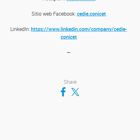
Sitio web
Facebook:
cedie.conicet
LinkedIn:
https://www.linkedin.com/company/cedie-
conicet
∼
Share
Compartir en Facebook
Compartir en Twitter